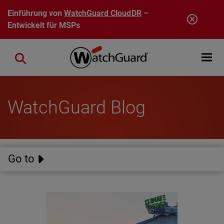
Direkt zum Inhalt
Einführung von
WatchGuard CloudDR
–
Entwickelt für MSPs
Open mobi
Close search
WatchGuard Blog
Go to