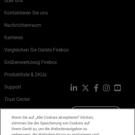
Über uns
Kontaktieren Sie uns
Nachrichtenraum
Karrieren
Vergleichen Sie Geräte Firebox
Größenwerkzeug Firebox
Produktliste & SKUs
Support
LinkedIn
X
Facebook
Instagram
YouTu
Trust Center
PSIRT
Schreiben Sie uns
Wenn Sie auf „Alle Cookies akzeptieren“ klicken,
stimmen Sie der Speicherung von Cookies auf
Cookie-Richtlinie
Ihrem Gerät zu, um die Websitenavigation zu
verbessern, die Websitenutzung zu analysieren und