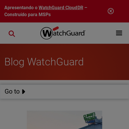
Pular para o conteúdo principal
Apresentando o
WatchGuard CloudDR
–
Construído para MSPs
Open mobi
Close search
Blog WatchGuard
Go to