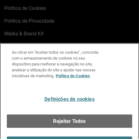
Política de Cookies
Política de Privacidade
Media & Brand Kit
Gerenciar preferências de e-mail
Ao clicar em "Aceitar todos os cookies", concorda
com o armazenamento de cookies no seu
LinkedIn
X
Facebook
Instagram
YouTube
dispositivo para melhorar a navegação no site,
analisar a utilização do site e ajudar nas nossas
iniciativas de marketing.
Política de Cookies
Escreva-nos
Definições de cookies
Português
Rejeitar Todos
Copyright © 1996-2026 WatchGuard Technologies, Inc.