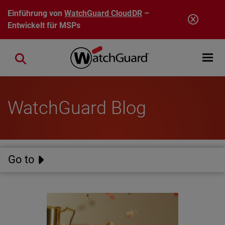
Direkt zum Inhalt
Einführung von
WatchGuard CloudDR
–
Entwickelt für MSPs
Open mobi
Close search
WatchGuard Blog
Go to