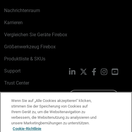
Nachrichtenraum
Karrieren
Vergleichen Sie Geräte Firebox
Größenwerkzeug Firebox
Produktliste & SKUs
Support
LinkedIn
X
Facebook
Instagram
YouTu
Trust Center
PSIRT
Schreiben Sie uns
Wenn Sie auf „Alle Cookies akzeptieren“ klicken,
stimmen Sie der Speicherung von Cookies auf
Cookie-Richtlinie
Ihrem Gerät zu, um die Websitenavigation zu
verbessern, die Websitenutzung zu analysieren und
Datenschutzrichtlinie
unsere Marketingbemühungen zu unterstützen.
Cookie-Richtlinie
Media & Brand Kit