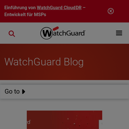
Direkt zum Inhalt
Einführung von
WatchGuard CloudDR
–
Entwickelt für MSPs
Open mobi
Close search
WatchGuard Blog
Go to