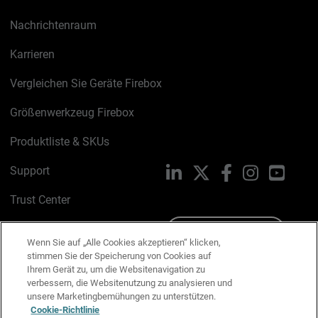
Nachrichtenraum
Karrieren
Vergleichen Sie Geräte Firebox
Größenwerkzeug Firebox
Produktliste & SKUs
Support
LinkedIn
X
Facebook
Instagram
YouTu
Trust Center
PSIRT
Schreiben Sie uns
Wenn Sie auf „Alle Cookies akzeptieren“ klicken,
stimmen Sie der Speicherung von Cookies auf
Cookie-Richtlinie
Ihrem Gerät zu, um die Websitenavigation zu
verbessern, die Websitenutzung zu analysieren und
Datenschutzrichtlinie
unsere Marketingbemühungen zu unterstützen.
Cookie-Richtlinie
Media & Brand Kit