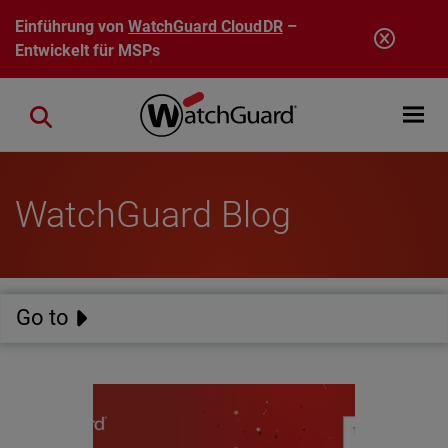
Direkt zum Inhalt
Einführung von
WatchGuard CloudDR
–
Entwickelt für MSPs
Open mobi
Close search
WatchGuard Blog
Go to