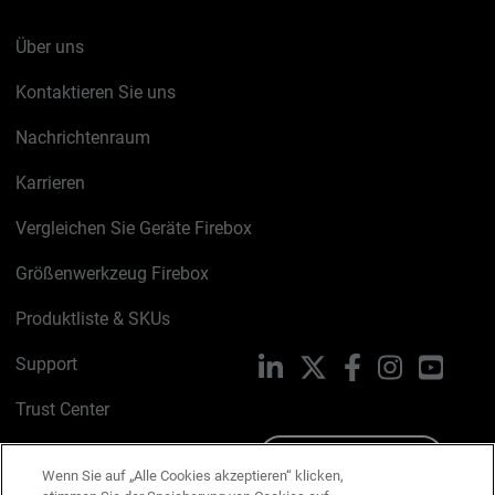
Über uns
Kontaktieren Sie uns
Nachrichtenraum
Karrieren
Vergleichen Sie Geräte Firebox
Größenwerkzeug Firebox
Produktliste & SKUs
Support
LinkedIn
X
Facebook
Instagram
YouTu
Trust Center
PSIRT
Schreiben Sie uns
Wenn Sie auf „Alle Cookies akzeptieren“ klicken,