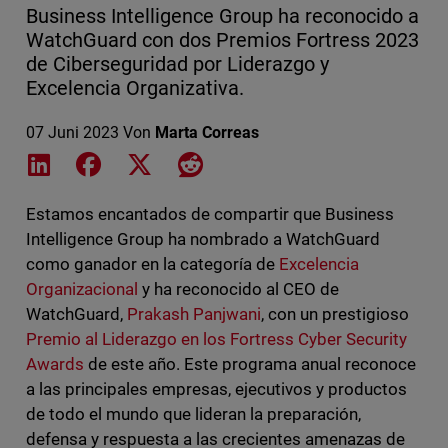
Business Intelligence Group ha reconocido a
WatchGuard con dos Premios Fortress 2023
de Ciberseguridad por Liderazgo y
Excelencia Organizativa.
07 Juni 2023
Von
Marta Correas
Share on LinkedIn
Share on Facebook
Share on X
Share on Reddit
Estamos encantados de compartir que Business
Intelligence Group ha nombrado a WatchGuard
como ganador en la categoría de
Excelencia
Organizacional
y ha reconocido al CEO de
WatchGuard,
Prakash Panjwani
, con un prestigioso
Premio al Liderazgo en los Fortress Cyber Security
Awards
de este año. Este programa anual reconoce
a las principales empresas, ejecutivos y productos
de todo el mundo que lideran la preparación,
defensa y respuesta a las crecientes amenazas de