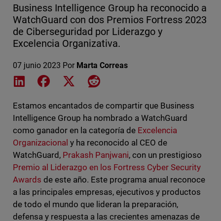
Business Intelligence Group ha reconocido a
WatchGuard con dos Premios Fortress 2023
de Ciberseguridad por Liderazgo y
Excelencia Organizativa.
07 junio 2023
Por
Marta Correas
Share on LinkedIn
Share on Facebook
Share on X
Share on Reddit
Estamos encantados de compartir que Business
Intelligence Group ha nombrado a WatchGuard
como ganador en la categoría de
Excelencia
Organizacional
y ha reconocido al CEO de
WatchGuard,
Prakash Panjwani
, con un prestigioso
Premio al Liderazgo en los Fortress Cyber Security
Awards
de este año. Este programa anual reconoce
a las principales empresas, ejecutivos y productos
de todo el mundo que lideran la preparación,
defensa y respuesta a las crecientes amenazas de