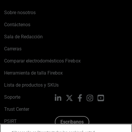
Sobre nosotros
Contáctenos
Sala de Redacción
Carreras
Comparar electrodomésticos Firebox
Herramienta de talla Firebox
Lista de productos y SKUs
Soporte
LinkedIn
X
Facebook
Instagram
YouTube
Trust Center
PSIRT
Escríbanos