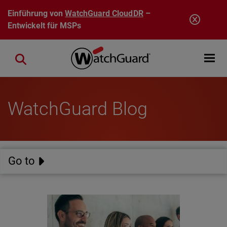
Direkt zum Inhalt
Einführung von
WatchGuard CloudDR
–
Entwickelt für MSPs
Open mobi
Close search
WatchGuard Blog
Go to