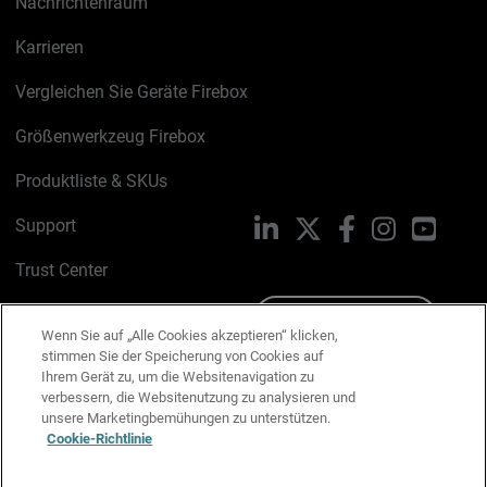
Nachrichtenraum
Karrieren
Vergleichen Sie Geräte Firebox
Größenwerkzeug Firebox
Produktliste & SKUs
Support
LinkedIn
X
Facebook
Instagram
YouTu
Trust Center
PSIRT
Schreiben Sie uns
Wenn Sie auf „Alle Cookies akzeptieren“ klicken,
stimmen Sie der Speicherung von Cookies auf
Cookie-Richtlinie
Ihrem Gerät zu, um die Websitenavigation zu
verbessern, die Websitenutzung zu analysieren und
Datenschutzrichtlinie
unsere Marketingbemühungen zu unterstützen.
Cookie-Richtlinie
Media & Brand Kit