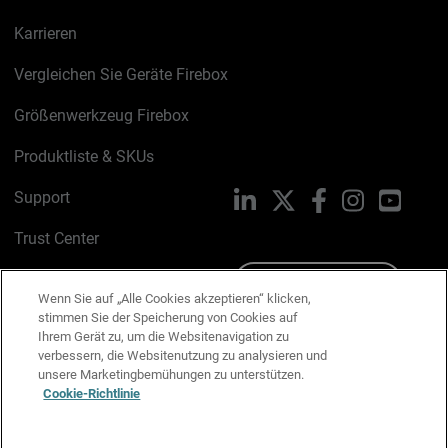
Karrieren
Vergleichen Sie Geräte Firebox
Größenwerkzeug Firebox
Produktliste & SKUs
Support
LinkedIn
X
Facebook
Instagram
YouTu
Trust Center
PSIRT
Schreiben Sie uns
Wenn Sie auf „Alle Cookies akzeptieren“ klicken,
stimmen Sie der Speicherung von Cookies auf
Cookie-Richtlinie
Ihrem Gerät zu, um die Websitenavigation zu
verbessern, die Websitenutzung zu analysieren und
Datenschutzrichtlinie
unsere Marketingbemühungen zu unterstützen.
Cookie-Richtlinie
Media & Brand Kit
E-Mail-Präferenzen verwalten