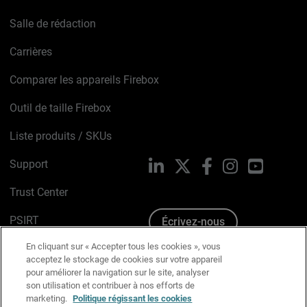
Salle de rédaction
Carrières
Comparer les appareils Firebox
Outil de taille Firebox
Liste produits / SKUs
Support
LinkedIn
X
Facebook
Instagram
YouTube
Trust Center
PSIRT
Écrivez-nous
En cliquant sur « Accepter tous les cookies », vous
Avis sur les cookies
acceptez le stockage de cookies sur votre appareil
pour améliorer la navigation sur le site, analyser
Politique de confidentialité
son utilisation et contribuer à nos efforts de
marketing.
Politique régissant les cookies
Charte Graphique