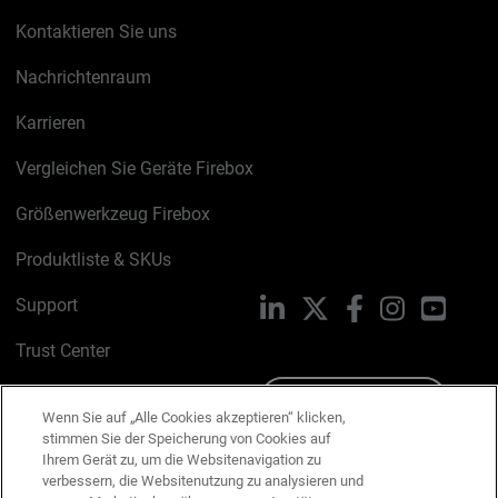
Kontaktieren Sie uns
Nachrichtenraum
Karrieren
Vergleichen Sie Geräte Firebox
Größenwerkzeug Firebox
Produktliste & SKUs
Support
LinkedIn
X
Facebook
Instagram
YouTu
Trust Center
PSIRT
Schreiben Sie uns
Wenn Sie auf „Alle Cookies akzeptieren“ klicken,
stimmen Sie der Speicherung von Cookies auf
Cookie-Richtlinie
Ihrem Gerät zu, um die Websitenavigation zu
verbessern, die Websitenutzung zu analysieren und
Datenschutzrichtlinie