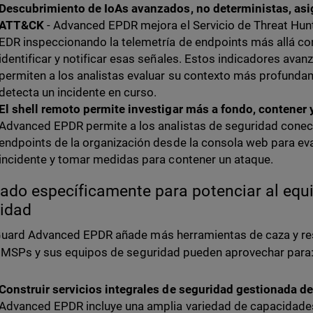
Descubrimiento de IoAs avanzados, no deterministas, as
ATT&CK
- Advanced EPDR mejora el Servicio de Threat Hu
EDR inspeccionando la telemetría de endpoints más allá co
identificar y notificar esas señales. Estos indicadores ava
permiten a los analistas evaluar su contexto más profunda
detecta un incidente en curso.
El shell remoto permite investigar más a fondo, contener
Advanced EPDR permite a los analistas de seguridad cone
endpoints de la organización desde la consola web para eva
incidente y tomar medidas para contener un ataque.
ado específicamente para potenciar al equ
idad
uard Advanced EPDR añade más herramientas de caza y r
 MSPs y sus equipos de seguridad pueden aprovechar para
Construir servicios integrales de seguridad gestionada d
Advanced EPDR incluye una amplia variedad de capacidad