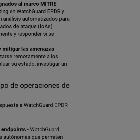
ignados al marco MITRE
nting en WatchGuard EPDR y
n análisis automatizados para
nzados de ataque (IoAs)
mente y responder si se
 y mitigar las amenazas
-
ctarse remotamente a los
luar su estado, investigar un
ipo de operaciones de
espuesta a WatchGuard EPDR
:
e endpoints
- WatchGuard
es autónomas que permiten