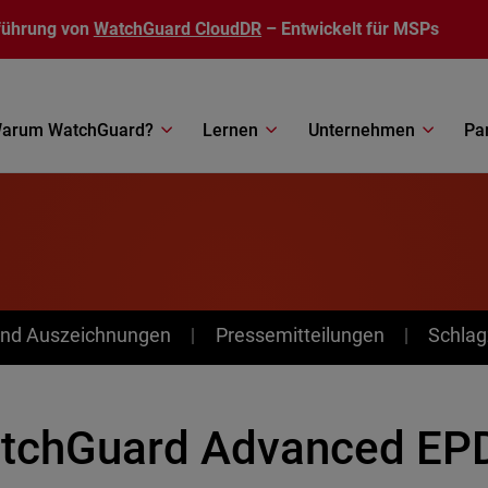
führung von
WatchGuard CloudDR
– Entwickelt für MSPs
arum WatchGuard?
Lernen
Unternehmen
Pa
nd Auszeichnungen
Pressemitteilungen
Schlag
tchGuard Advanced EPD