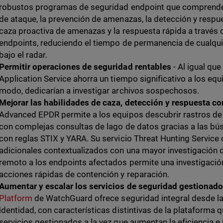
robustos programas de seguridad endpoint que comprenden 
de ataque, la prevención de amenazas, la detección y respu
caza proactiva de amenazas y la respuesta rápida a través
endpoints, reduciendo el tiempo de permanencia de cualqu
bajo el radar.
Permitir operaciones de seguridad rentables
- Al igual qu
Application Service ahorra un tiempo significativo a los eq
modo, dedicarían a investigar archivos sospechosos.
Mejorar las habilidades de caza, detección y respuesta co
Advanced EPDR permite a los equipos descubrir rastros de 
con complejas consultas de lago de datos gracias a las bú
con reglas STIX y YARA. Su servicio Threat Hunting Service
adicionales contextualizados con una mayor investigación d
remoto a los endpoints afectados permite una investigación 
acciones rápidas de contención y reparación.
Aumentar y escalar los servicios de seguridad gestionado
Platform
de WatchGuard ofrece seguridad integral desde la r
identidad, con características distintivas de la plataforma
servicios gestionados a la vez que aumentan la eficiencia e 