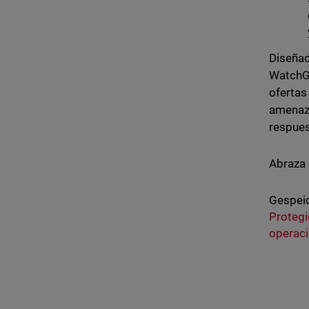
Diseñad
WatchGu
ofertas
amenaza
respues
Abraza 
Gespeic
Protegi
operaci