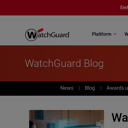
Direkt zum Inhalt
Ein
Plattform
W
WatchGuard Blog
News
News
Blog
Awards u
Wa