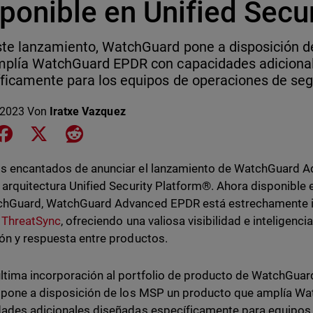
ponible en Unified Secu
te lanzamiento, WatchGuard pone a disposición d
mplía WatchGuard EPDR con capacidades adiciona
ficamente para los equipos de operaciones de seg
 2023
Von
Iratxe Vazquez
e on LinkedIn
Share on Facebook
Share on X
Share on Reddit
s encantados de anunciar el lanzamiento de WatchGuard 
 arquitectura Unified Security Platform®. Ahora disponible e
chGuard, WatchGuard Advanced EPDR está estrechamente 
y
ThreatSync
, ofreciendo una valiosa visibilidad e inteligenci
ón y respuesta entre productos.
tima incorporación al portfolio de producto de WatchGuard
 pone a disposición de los MSP un producto que amplía W
ades adicionales diseñadas específicamente para equipos