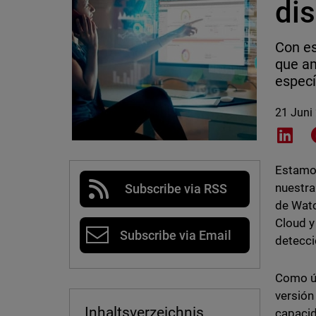
dis
Con es
que a
especí
21 Juni
Shar
Estamo
nuestra
Subscribe via RSS
de Wat
Cloud 
Subscribe via Email
detecci
Como úl
versión
Inhaltsverzeichnis
capacid