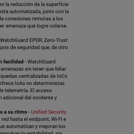
la reducción de la superficie
esta automatizada, junto con la
 de conexiones remotas a los
ier amenaza que logre colarse
e WatchGuard EPDR, Zero-Trust
uipos de seguridad que, de otro
n facilidad
- WatchGuard
amenazas sin tener que lidiar
squedas centralizadas de IoCs
 ofrece IoAs no deterministas
e telemetría. El acceso
adicional del incidente y
s a su ritmo
-
Unified Security
ed hasta el endpoint, Wi-Fi e
 que automatizan y mejoran los
impulsan la rentabilidad, sin