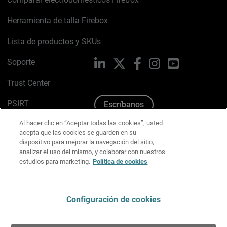
Herramienta de talla Firebox
Lista de productos y SKUs
Soporte
LinkedIn
X
Facebook
Instagram
YouTube
Trust Center
PSIRT
Escríbanos
Al hacer clic en “Aceptar todas las cookies”, usted
Política de cookies
acepta que las cookies se guarden en su
dispositivo para mejorar la navegación del sitio,
Política de privacidad
analizar el uso del mismo, y colaborar con nuestros
estudios para marketing.
Política de cookies
Kit de medios y marca
Preferencias de correo
Configuración de cookies