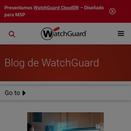
Pasar al contenido principal
Presentamos
WatchGuard CloudDR
– Diseñado
para MSP
Open mobi
Close search
Blog de WatchGuard
Go to