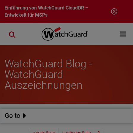
Direkt zum Inhalt
Einführung von
WatchGuard CloudDR
–
Entwickelt für MSPs
Open mobi
Close search
WatchGuard Blog -
WatchGuard
Auszeichnungen
Go to
Seitennummerierung
« erste Seite
‹ vorherige Seite
2