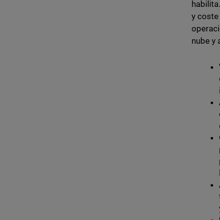
habilit
y coste
operaci
nube y 