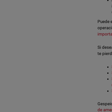
Puede e
operaci
import
Si dese
te pierd
Gespeic
de ame