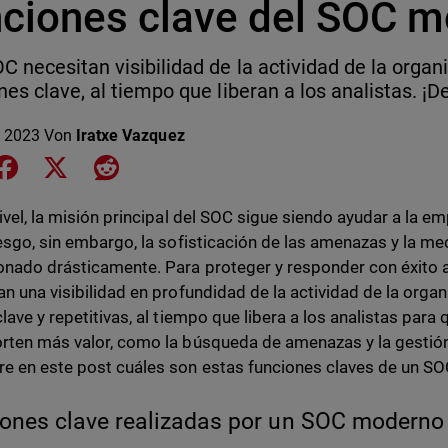
nciones clave del SOC 
C necesitan visibilidad de la actividad de la organ
nes clave, al tiempo que liberan a los analistas. ¡
 2023
Von
Iratxe Vazquez
e on LinkedIn
Share on Facebook
Share on X
Share on Reddit
nivel, la misión principal del SOC sigue siendo ayudar a la em
iesgo, sin embargo, la sofisticación de las amenazas y la m
onado drásticamente. Para proteger y responder con éxito 
an una visibilidad en profundidad de la actividad de la organ
clave y repetitivas, al tiempo que libera a los analistas para
rten más valor, como la búsqueda de amenazas y la gestión
e en este post cuáles son estas funciones claves de un S
ones clave realizadas por un SOC modern