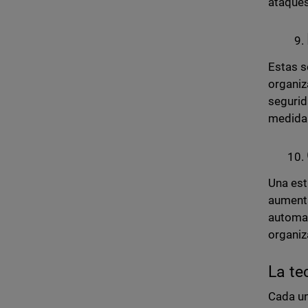
ataques
Estas s
organiz
segurid
medidas
Una est
aumenta
automat
organiz
La te
Cada un