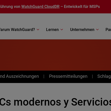
führung von
WatchGuard CloudDR
– Entwickelt für MSPs
arum WatchGuard?
Lernen
Unternehmen
Pa
nd Auszeichnungen
Pressemitteilungen
Schlag
Cs modernos y Servicio