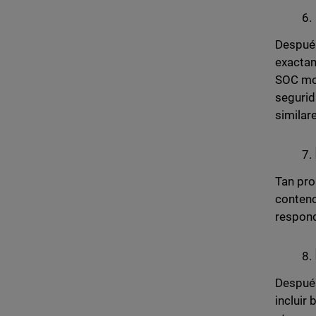
Después
exactam
SOC mod
segurid
similare
Tan pro
contenc
respond
Después
incluir 