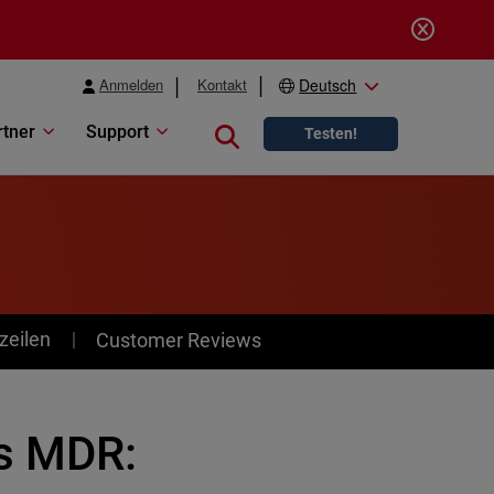
Anmelden
Kontakt
Deutsch
rtner
Support
Close search
Testen!
zeilen
Customer Reviews
s MDR: