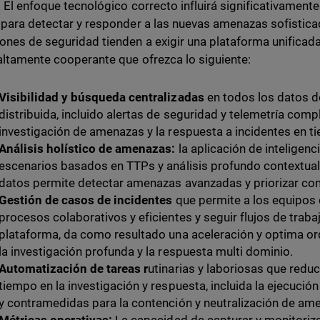
a. El enfoque tecnológico correcto influirá significativamen
 para detectar y responder a las nuevas amenazas sofistic
ones de seguridad tienden a exigir una plataforma unificad
altamente cooperante que ofrezca lo siguiente:
Visibilidad y búsqueda centralizadas
en todos los datos de
distribuida, incluido alertas de seguridad y telemetría compl
investigación de amenazas y la respuesta a incidentes en ti
Análisis holístico de amenazas:
la aplicación de inteligencia
escenarios basados en TTPs y análisis profundo contextua
datos permite detectar amenazas avanzadas y priorizar con
Gestión de casos de incidentes
que permite a los equipos 
procesos colaborativos y eficientes y seguir flujos de trab
plataforma, da como resultado una aceleración y optima orqu
la investigación profunda y la respuesta multi dominio.
Automatización de tareas r
utinarias y laboriosas que reduc
tiempo en la investigación y respuesta, incluida la ejecuci
y contramedidas para la contención y neutralización de am