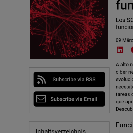
fu
Los SO
funcio
09 März
Shar
A alto 
ciber r
evoluci
Subscribe via RSS
necesit
tareas 
Subscribe via Email
que apo
Descubr
Funci
Inhaltsverzeichnis