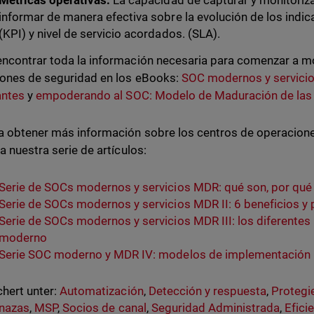
Métricas operativas:
La capacidad de capturar y monitoriza
informar de manera efectiva sobre la evolución de los indi
(KPI) y nivel de servicio acordados. (SLA).
ncontrar toda la información necesaria para comenzar a m
ones de seguridad en los eBooks:
SOC modernos y servicio
antes
y
empoderando al SOC: Modelo de Maduración de las 
a obtener más información sobre los centros de operacion
a nuestra serie de artículos:
Serie de SOCs modernos y servicios MDR: qué son, por qué
Serie de SOCs modernos y servicios MDR II: 6 beneficios y
Serie de SOCs modernos y servicios MDR III: los diferentes
moderno
Serie SOC moderno y MDR IV: modelos de implementación
hert unter:
Automatización
,
Detección y respuesta
,
Protegi
nazas
,
MSP
,
Socios de canal
,
Seguridad Administrada
,
Efici