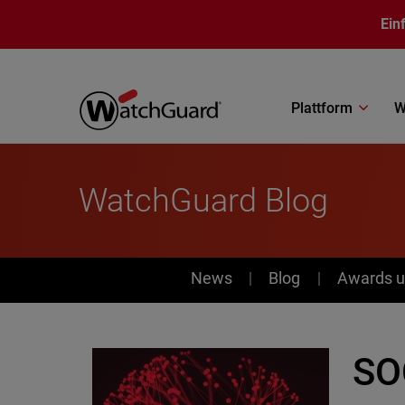
Direkt zum Inhalt
Ein
Plattform
W
WatchGuard Blog
News
News
Blog
Awards u
SO