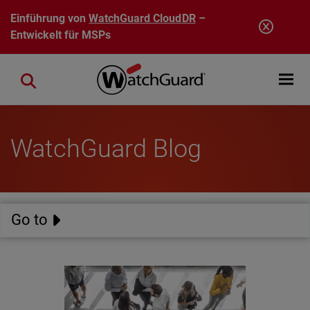
Direkt zum Inhalt
Einführung von
WatchGuard CloudDR
–
Entwickelt für MSPs
Open mobi
Close search
WatchGuard Blog
Go to