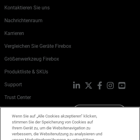
Kontaktieren Sie uns
Nachrichtenraum
Karrieren
Vergleichen Sie Geräte Firebox
Größenwerkzeug Firebox
Produktliste & SKUs
Support
LinkedIn
X
Facebook
Instagram
YouTu
Trust Center
PSIRT
Schreiben Sie uns
Wenn Sie auf „Alle Cookies akzeptieren“ klicken,
stimmen Sie der Speicherung von Cookies auf
Cookie-Richtlinie
Ihrem Gerät zu, um die Websitenavigation zu
verbessern, die Websitenutzung zu analysieren und
Datenschutzrichtlinie
unsere Marketingbemühungen zu unterstützen.