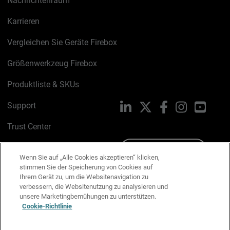
Nachrichtenraum
Karrieren
Vergleichen Sie Geräte Firebox
Größenwerkzeug Firebox
Produktliste & SKUs
Support
LinkedIn
X
Facebook
Instagram
YouTu
Trust Center
PSIRT
Schreiben Sie uns
Wenn Sie auf „Alle Cookies akzeptieren“ klicken,
stimmen Sie der Speicherung von Cookies auf
Cookie-Richtlinie
Ihrem Gerät zu, um die Websitenavigation zu
verbessern, die Websitenutzung zu analysieren und
Datenschutzrichtlinie
unsere Marketingbemühungen zu unterstützen.
Cookie-Richtlinie
Media & Brand Kit