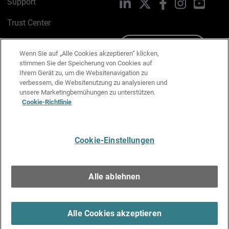
Support
LinkedIn
X
Facebook
Instagram
YouTu
Trust Center
PSIRT
Schreiben Sie uns
Wenn Sie auf „Alle Cookies akzeptieren“ klicken,
stimmen Sie der Speicherung von Cookies auf
Cookie-Richtlinie
Ihrem Gerät zu, um die Websitenavigation zu
verbessern, die Websitenutzung zu analysieren und
Datenschutzrichtlinie
unsere Marketingbemühungen zu unterstützen.
Cookie-Richtlinie
Media & Brand Kit
E-Mail-Präferenzen verwalten
Cookie-Einstellungen
Deutsch
Alle ablehnen
Copyright © 1996-2026 WatchGuard Technologies, Inc. Alle
Rechte vorbehalten.
Terms of Use >
Alle Cookies akzeptieren