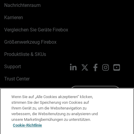
Nachrichtenraum
Karrieren
Vergleichen Sie Geräte Firebox
Größenwerkzeug Firebox
Produktliste & SKUs
Support
LinkedIn
X
Facebook
Instagram
YouTu
Trust Center
PSIRT
Schreiben Sie uns
Wenn Sie auf „Alle Cookies akzeptieren“ klicken,
stimmen Sie der Speicherung von Cookies auf
Cookie-Richtlinie
Ihrem Gerät zu, um die Websitenavigation zu
verbessern, die Websitenutzung zu analysieren und
Datenschutzrichtlinie
unsere Marketingbemühungen zu unterstützen.
Cookie-Richtlinie
Media & Brand Kit