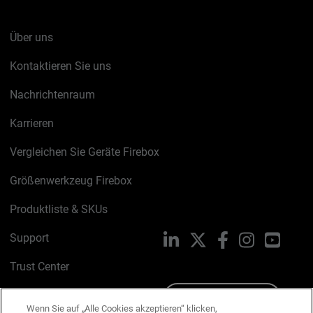
Über uns
Kontaktieren Sie uns
Nachrichtenraum
Karrieren
Vergleichen Sie Geräte Firebox
Größenwerkzeug Firebox
Produktliste & SKUs
Support
LinkedIn
X
Facebook
Instagram
YouTu
Trust Center
PSIRT
Schreiben Sie uns
Wenn Sie auf „Alle Cookies akzeptieren“ klicken,