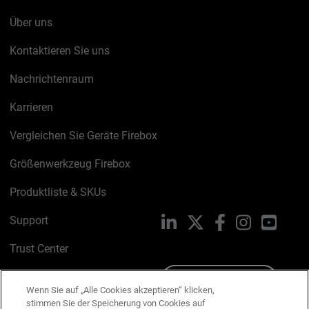
Über uns
Kontaktieren Sie uns
Nachrichtenraum
Karrieren
Vergleichen Sie Geräte Firebox
Größenwerkzeug Firebox
Produktliste & SKUs
Support
LinkedIn
X
Facebook
Instagram
YouTu
Trust Center
PSIRT
Schreiben Sie uns
Wenn Sie auf „Alle Cookies akzeptieren“ klicken,
stimmen Sie der Speicherung von Cookies auf
Cookie-Richtlinie