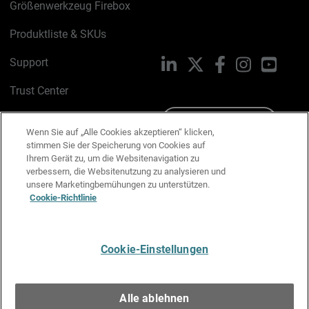
Größenwerkzeug Firebox
Produktliste & SKUs
Support
LinkedIn
X
Facebook
Instagram
YouTu
Trust Center
PSIRT
Schreiben Sie uns
Wenn Sie auf „Alle Cookies akzeptieren“ klicken,
stimmen Sie der Speicherung von Cookies auf
Cookie-Richtlinie
Ihrem Gerät zu, um die Websitenavigation zu
verbessern, die Websitenutzung zu analysieren und
Datenschutzrichtlinie
unsere Marketingbemühungen zu unterstützen.
Cookie-Richtlinie
Media & Brand Kit
E-Mail-Präferenzen verwalten
Cookie-Einstellungen
Deutsch
Alle ablehnen