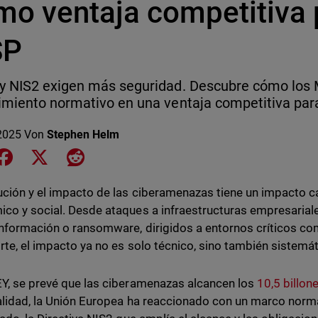
mo ventaja competitiva 
SP
 NIS2 exigen más seguridad. Descubre cómo los 
miento normativo en una ventaja competitiva para
 2025
Von
Stephen Helm
e on LinkedIn
Share on Facebook
Share on X
Share on Reddit
ución y el impacto de las ciberamenazas tiene un impacto ca
co y social. Desde ataques a infraestructuras empresarial
nformación o ransomware, dirigidos a entornos críticos co
rte, el impacto ya no es solo técnico, sino también sistemá
Y, se prevé que las ciberamenazas alcancen los
10,5 billon
alidad, la Unión Europea ha reaccionado con un marco norm