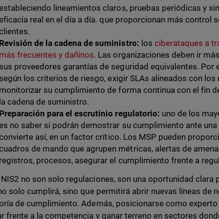
estableciendo lineamientos claros, pruebas periódicas y si
eficacia real en el día a día. que proporcionan más control 
clientes.
Revisión de la cadena de suministro:
los
ciberataques a tr
más frecuentes y dañinos
. Las organizaciones deben ir más 
sus proveedores garantías de seguridad equivalentes. Por e
según los criterios de riesgo, exigir SLAs alineados con l
monitorizar su cumplimiento de forma continua con el fin d
la cadena de suministro.
Preparación para el escrutinio regulatorio:
uno de los may
es no saber si podrán demostrar su cumplimiento ante una a
convierte así, en un factor crítico. Los MSP pueden proporci
cuadros de mando que agrupen métricas, alertas de amena
registros, procesos, asegurar el cumplimiento frente a regul
NIS2 no son solo regulaciones, son una oportunidad clara 
no solo cumplirá, sino que permitirá abrir nuevas líneas de
oría de cumplimiento. Además, posicionarse como experto
r frente a la competencia y ganar terreno en sectores dond