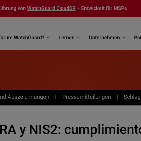
führung von
WatchGuard CloudDR
– Entwickelt für MSPs
arum WatchGuard?
Lernen
Unternehmen
Pa
nd Auszeichnungen
Pressemitteilungen
Schlag
RA y NIS2: cumplimiento