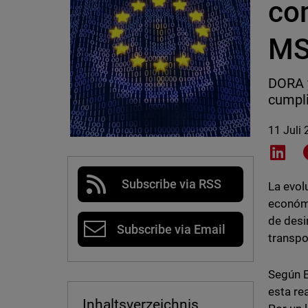
co
M
DORA y
cumpli
11 Juli
Shar
Subscribe via RSS
La evol
económi
de desi
Subscribe via Email
transpo
Según E
esta re
Inhaltsverzeichnis