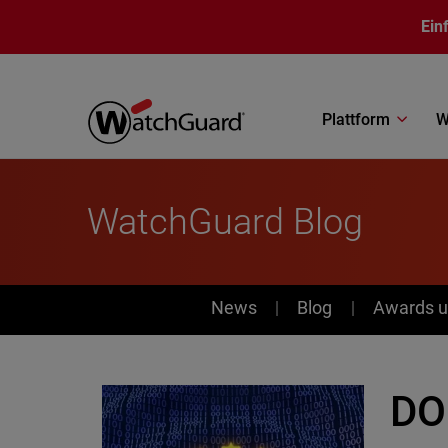
Direkt zum Inhalt
Ein
Plattform
W
WatchGuard Blog
News
News
Blog
Awards u
DO