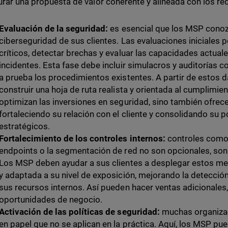
urar una propuesta de valor coherente y alineada con los req
Evaluación de la seguridad:
es esencial que los MSP conoz
ciberseguridad de sus clientes. Las evaluaciones iniciales p
críticos, detectar brechas y evaluar las capacidades actual
incidentes. Esta fase debe incluir simulacros y auditorías 
a prueba los procedimientos existentes. A partir de estos 
construir una hoja de ruta realista y orientada al cumplimie
optimizan las inversiones en seguridad, sino también ofrece
fortaleciendo su relación con el cliente y consolidando su
estratégicos.
Fortalecimiento de los controles internos:
controles como 
endpoints o la segmentación de red no son opcionales, son 
Los MSP deben ayudar a sus clientes a desplegar estos m
y adaptada a su nivel de exposición, mejorando la detecció
sus recursos internos. Así pueden hacer ventas adicionale
oportunidades de negocio.
Activación de las políticas de seguridad:
muchas organizac
en papel que no se aplican en la práctica. Aquí, los MSP pu