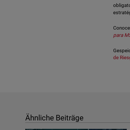
obligat
estraté
Conoce
para M
Gespeic
de Rie
Ähnliche Beiträge