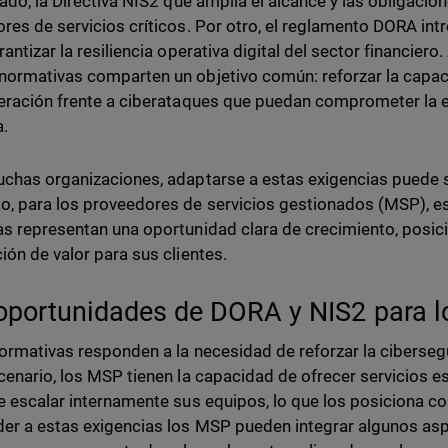
lado, la Directiva NIS2 que amplía el alcance y las obligaci
res de servicios críticos. Por otro, el reglamento DORA int
antizar la resiliencia operativa digital del sector financiero.
ormativas comparten un objetivo común: reforzar la capac
eración frente a ciberataques que puedan comprometer la 
.
chas organizaciones, adaptarse a estas exigencias puede 
, para los proveedores de servicios gestionados (MSP), e
s representan una oportunidad clara de crecimiento, posic
ión de valor para sus clientes.
oportunidades de DORA y NIS2 para 
ormativas responden a la necesidad de reforzar la cibersegu
cenario, los MSP tienen la capacidad de ofrecer servicios es
e escalar internamente sus equipos, lo que los posiciona c
er a estas exigencias los MSP pueden integrar algunos asp