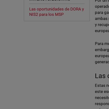
Por un 
operado
Las oportunidades de DORA y
para gar
NIS2 para los MSP
ambas n
y recup
europea
Para mu
embargo
europea
generac
Las 
Estas n
este es
necesit
respond