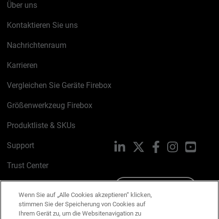
Über uns
Kontaktieren Sie uns
Nachrichtenraum
Karrieren
Vergleichen Sie Geräte Firebox
Größenwerkzeug Firebox
Produktliste & SKUs
Support
LinkedIn
X
Facebook
Instagram
YouTu
Trust Center
PSIRT
Schreiben Sie uns
Wenn Sie auf „Alle Cookies akzeptieren“ klicken,
stimmen Sie der Speicherung von Cookies auf
Cookie-Richtlinie
Ihrem Gerät zu, um die Websitenavigation zu