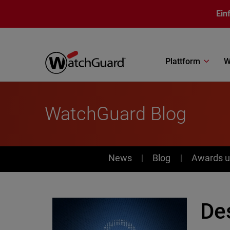
Direkt zum Inhalt
Ein
Plattform
W
WatchGuard Blog
News
News
Blog
Awards u
De