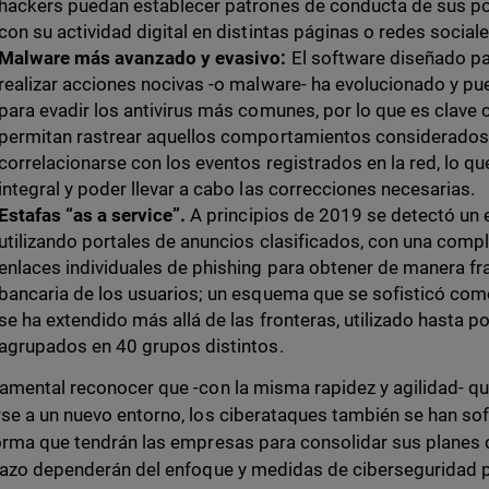
hackers puedan establecer patrones de conducta de sus po
con su actividad digital en distintas páginas o redes sociale
Malware más avanzado y evasivo:
El software diseñado pa
realizar acciones nocivas -o malware- ha evolucionado y pu
para evadir los antivirus más comunes, por lo que es clave
permitan rastrear aquellos comportamientos considerado
correlacionarse con los eventos registrados en la red, lo q
integral y poder llevar a cabo las correcciones necesarias.
Estafas “as a service”.
A principios de 2019 se detectó un
utilizando portales de anuncios clasificados, con una comp
enlaces individuales de phishing para obtener de manera fr
bancaria de los usuarios; un esquema que se sofisticó como 
se ha extendido más allá de las fronteras, utilizado hasta p
agrupados en 40 grupos distintos.
amental reconocer que -con la misma rapidez y agilidad- 
se a un nuevo entorno, los ciberataques también se han sofi
orma que tendrán las empresas para consolidar sus planes
lazo dependerán del enfoque y medidas de ciberseguridad par