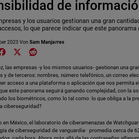
sibilidad de informació
presas y los usuarios gestionan una gran cantida
accesos, lo que parece indicar que este panorama
ber 2023
Von
Sam Manjarres
e on LinkedIn
Share on Facebook
Share on X
Share on Reddit
z, las empresas -y los mismos usuarios- gestionan una gra
s y de terceros: nombres, número telefónico, un correo elec
ner acceso a una plataforma o aplicación que nos permita e
 que este panorama seguirá ganando complejidad, con la sol
ndo los biométricos, como lo tal como lo que obliga a la p
la ciberseguridad?
o en México, el laboratorio de ciberamenazas de Watchguard
gía de ciberseguridad de vanguardia- promedia cerca de 
dos, cada hora. Ahora, más allá de las contraseñas alfanum