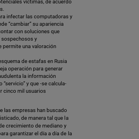
tenciales víctimas, de acuerdo
s.
ra infectar las computadoras y
ede “cambiar” su apariencia
 contar con soluciones que
s sospechosos y
ue permite una valoración
 esquema de estafas en Rusia
leja operación para generar
audulenta la información
“servicio” y que -se calcula-
or cinco mil usuarios
que las empresas han buscado
sticado, de manera tal que la
 de crecimiento de mediano y
a garantizar el día a día de la