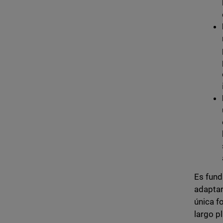
Es fund
adaptar
única f
largo p