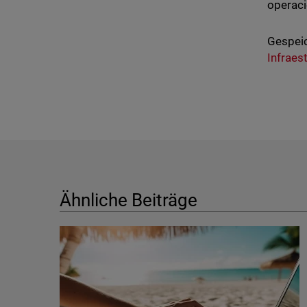
operac
Gespeic
Infraes
Ähnliche Beiträge