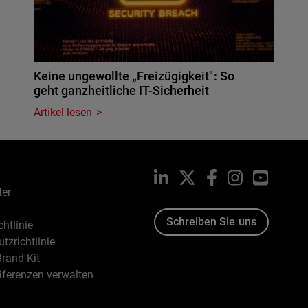
Keine ungewollte „Freizügigkeit": So
geht ganzheitliche IT-Sicherheit
Artikel lesen
LinkedIn
X
Facebook
Instagram
YouTub
ter
Schreiben Sie uns
htlinie
tzrichtlinie
rand Kit
äferenzen verwalten