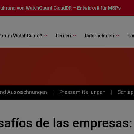
führung von
WatchGuard CloudDR
– Entwickelt für MSPs
arum WatchGuard?
Lernen
Unternehmen
Pa
nd Auszeichnungen
Pressemitteilungen
Schlag
safíos de las empresas: