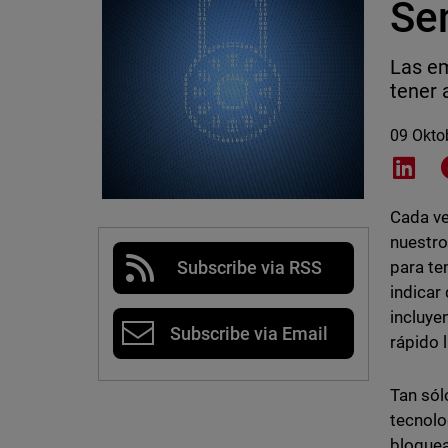
Sen
Las em
tener 
09 Okto
Shar
Cada ve
nuestro
para te
Subscribe via RSS
indicar
incluye
Subscribe via Email
rápido 
Tan sól
tecnolo
bloquea