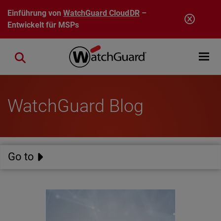
Direkt zum Inhalt
Einführung von
WatchGuard CloudDR
–
Entwickelt für MSPs
Open mobi
Close search
WatchGuard Blog
Go to