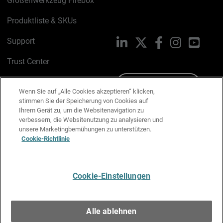
Größenwerkzeug Firebox
Produktliste & SKUs
Support
LinkedIn
X
Facebook
Instagram
YouTu
Trust Center
PSIRT
Schreiben Sie uns
Wenn Sie auf „Alle Cookies akzeptieren“ klicken,
stimmen Sie der Speicherung von Cookies auf
Cookie-Richtlinie
Ihrem Gerät zu, um die Websitenavigation zu
verbessern, die Websitenutzung zu analysieren und
Datenschutzrichtlinie
unsere Marketingbemühungen zu unterstützen.
Cookie-Richtlinie
Media & Brand Kit
E-Mail-Präferenzen verwalten
Cookie-Einstellungen
Deutsch
Alle ablehnen