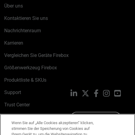
Über uns
Kontaktieren Sie uns
Nachrichtenraum
Karrieren
Vergleichen Sie Geräte Firebox
Größenwerkzeug Firebox
Produktliste & SKUs
Support
LinkedIn
X
Facebook
Instagram
YouTu
Trust Center
PSIRT
Schreiben Sie uns
Wenn Sie auf „Alle Cookies akzeptieren“ klicken,
stimmen Sie der Speicherung von Cookies auf
Cookie-Richtlinie
Ihrem Gerät zu, um die Websitenavigation zu