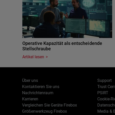
Operative Kapazität als entscheidende
Stellschraube
Artikel lesen
Über uns
Support
Kontaktieren Sie uns
Trust Cen
Nachrichtenraum
PSIRT
Karrieren
Cookie-Ric
Vergleichen Sie Geräte Firebox
Datenschu
Größenwerkzeug Firebox
Media & B