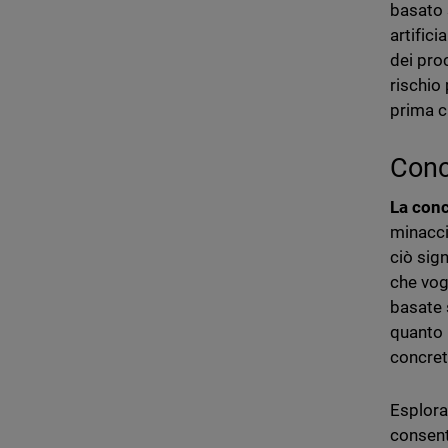
basato 
artific
dei pro
rischio
prima ch
Conc
La conc
minacci
ciò sign
che vog
basate 
quanto 
concret
Esplora
consent