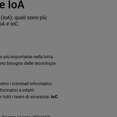
 e IoA
(IoA): quali sono più
oA e IoC.
o più importante nella lotta
anno bisogno delle tecnologie
ntro i criminali informatici:
ormatici è infatti
 tutti i team di sicurezza:
IoC