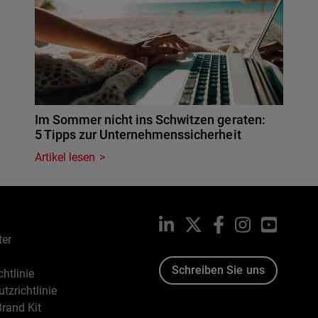
Im Sommer nicht ins Schwitzen geraten:
5 Tipps zur Unternehmenssicherheit
Artikel lesen
LinkedIn
X
Facebook
Instagram
YouTub
ter
Schreiben Sie uns
htlinie
tzrichtlinie
rand Kit