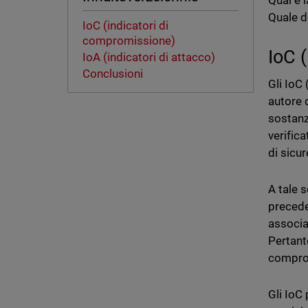
Qual è 
Quale d
IoC (indicatori di
compromissione)
IoC 
IoA (indicatori di attacco)
Conclusioni
Gli IoC
autore 
sostanz
verifica
di sicur
A tale s
precede
associat
Pertanto
compro
Gli IoC