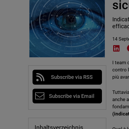
sic
Indica
effica
14 Sept
Shar
I team 
contro 
più avan
Subscribe via RSS
Tuttavia
Subscribe via Email
anche a
fondame
(indica
Inhaltsverzeichnis