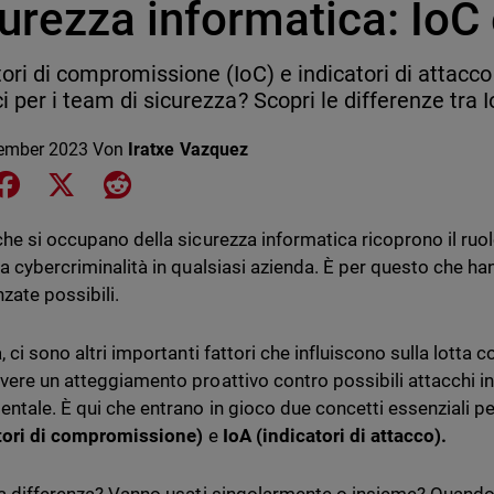
urezza informatica: IoC
tori di compromissione (IoC) e indicatori di attacco 
ci per i team di sicurezza? Scopri le differenze tra I
ember 2023
Von
Iratxe Vazquez
e on LinkedIn
Share on Facebook
Share on X
Share on Reddit
che si occupano della sicurezza informatica ricoprono il ruol
la cybercriminalità in qualsiasi azienda. È per questo che h
zate possibili.
, ci sono altri importanti fattori che influiscono sulla lotta co
vere un atteggiamento proattivo contro possibili attacchi inf
ntale. È qui che entrano in gioco due concetti essenziali per
tori di compromissione)
e
IoA (indicatori di attacco).