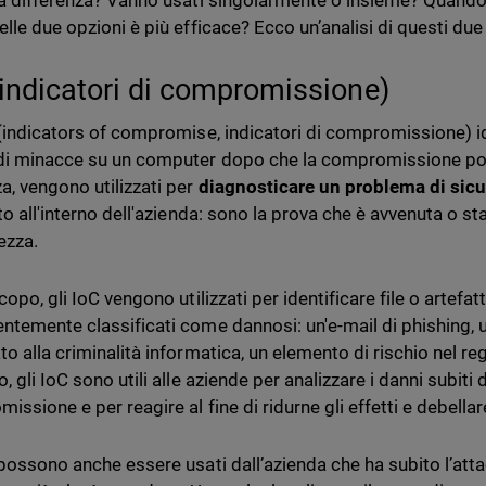
la differenza? Vanno usati singolarmente o insieme? Quando 
elle due opzioni è più efficace? Ecco un’analisi di questi due
(indicatori di compromissione)
 (indicators of compromise, indicatori di compromissione) id
di minacce su un computer dopo che la compromissione pot
a, vengono utilizzati per
diagnosticare un problema di sic
to all'interno dell'azienda: sono la prova che è avvenuta o s
ezza.
copo, gli IoC vengono utilizzati per identificare file o artefat
ntemente classificati come dannosi: un'e-mail di phishing, un
o alla criminalità informatica, un elemento di rischio nel reg
, gli IoC sono utili alle aziende per analizzare i danni subit
missione e
per reagire al fine di ridurne gli effetti e debella
 possono anche essere usati dall’azienda che ha subito l’at