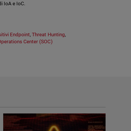
i IoA e IoC.
itivi Endpoint
,
Threat Hunting
,
Operations Center (SOC)