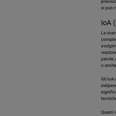
precisio
si può r
IoA (
La rice
complet
svolgime
reazion
parole,
o anch
Gli IoA 
indipen
signifi
tecniche
Questi i