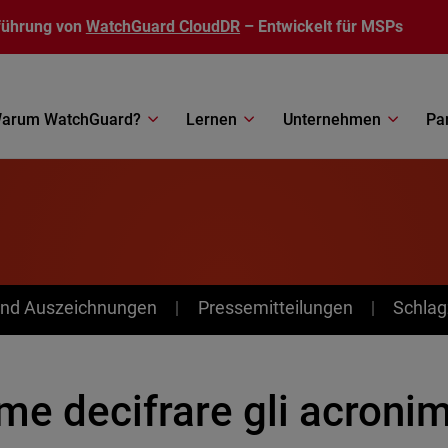
führung von
WatchGuard CloudDR
– Entwickelt für MSPs
arum WatchGuard?
Lernen
Unternehmen
Pa
nd Auszeichnungen
Pressemitteilungen
Schlag
e decifrare gli acronim