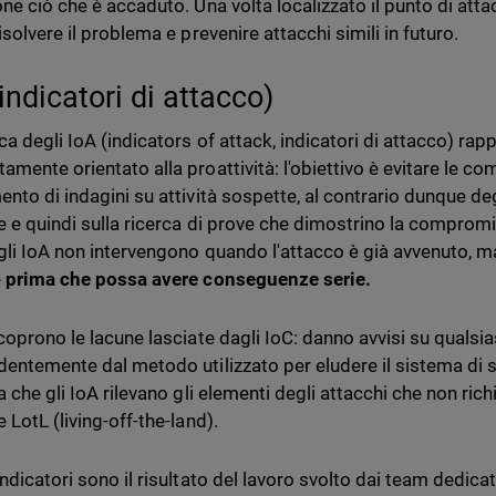
ne ciò che è accaduto. Una volta localizzato il punto di attac
isolvere il problema e prevenire attacchi simili in futuro.
indicatori di attacco)
rca degli IoA (indicators of attack, indicatori di attacco) ra
amente orientato alla proattività: l'obiettivo è evitare le c
nto di indagini su attività sospette, al contrario dunque deg
e e quindi sulla ricerca di prove che dimostrino la compromi
 gli IoA non intervengono quando l'attacco è già avvenuto, 
e
prima che possa avere conseguenze serie.
coprono le lacune lasciate dagli IoC: danno avvisi su qualsias
dentemente dal metodo utilizzato per eludere il sistema di s
ca che gli IoA rilevano gli elementi degli attacchi che non r
 LotL (living-off-the-land).
ndicatori sono il risultato del lavoro svolto dai team dedicat