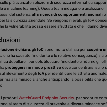
sulle più avanzate soluzioni di sicurezza informatica support
iale e machine learning). Questi team indagano e analizzano i
cessi del sistema,
alla ricerca di comportamenti anomali
o 
 per la sicurezza aziendale. Se vengono rilevati, gli IoA cons
e la vulnerabilità possa essere sfruttata e che il danno diven
lusioni
lusione è chiara
: gli
IoC
sono molto utili sia per
scoprire 
a che ha causato l'incidente e le relative conseguenze) sia 
ifica debellare i pericoli, bloccare l’incidente e ridurne gli ef
lia
proteggersi in modo proattivo
deve concentrarsi sullo s
sul
rilevamento degli
IoA
per identificare le attività anomale
prima alla minaccia, anche anticipando la possibilità che qu
o.
 i prodotti
WatchGuard Endpoint Security
per scoprire come
ono ai team di sicurezza di prevenire e rilevare minacce sof