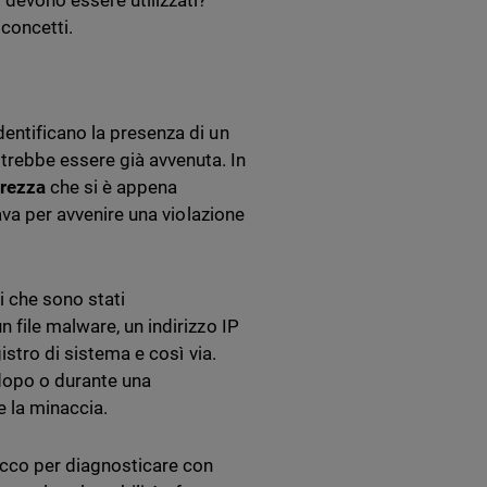
devono essere utilizzati?
 concetti.
entificano la presenza di un
rebbe essere già avvenuta. In
urezza
che si è appena
tava per avvenire una violazione
ti che sono stati
 file malware, un indirizzo IP
istro di sistema e così via.
i dopo o durante una
re la minaccia.
tacco per diagnosticare con