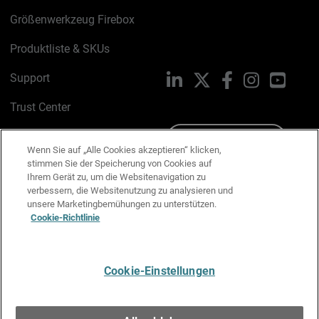
Größenwerkzeug Firebox
Produktliste & SKUs
Support
LinkedIn
X
Facebook
Instagram
YouTu
Trust Center
PSIRT
Schreiben Sie uns
Wenn Sie auf „Alle Cookies akzeptieren“ klicken,
stimmen Sie der Speicherung von Cookies auf
Cookie-Richtlinie
Ihrem Gerät zu, um die Websitenavigation zu
verbessern, die Websitenutzung zu analysieren und
Datenschutzrichtlinie
unsere Marketingbemühungen zu unterstützen.
Cookie-Richtlinie
Media & Brand Kit
E-Mail-Präferenzen verwalten
Cookie-Einstellungen
Deutsch