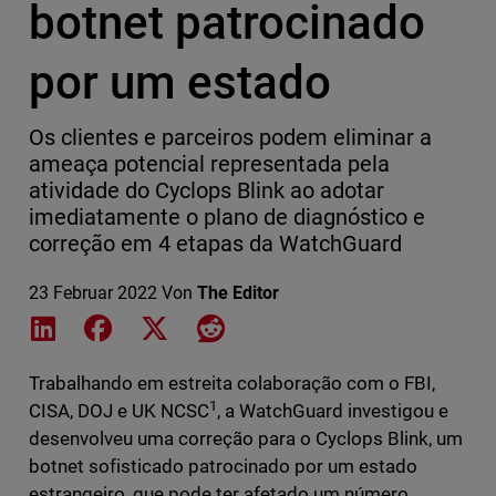
botnet patrocinado
por um estado
Os clientes e parceiros podem eliminar a
ameaça potencial representada pela
atividade do Cyclops Blink ao adotar
imediatamente o plano de diagnóstico e
correção em 4 etapas da WatchGuard
23 Februar 2022
Von
The Editor
Share on LinkedIn
Share on Facebook
Share on X
Share on Reddit
Trabalhando em estreita colaboração com o FBI,
1
CISA, DOJ e UK NCSC
, a WatchGuard investigou e
desenvolveu uma correção para o Cyclops Blink, um
botnet sofisticado patrocinado por um estado
estrangeiro, que pode ter afetado um número