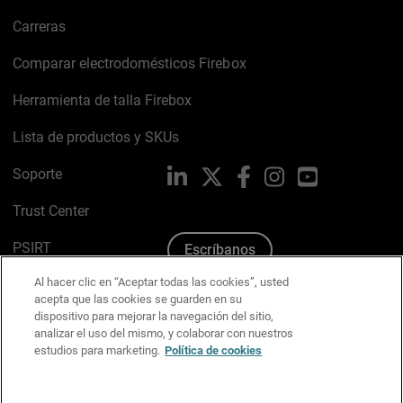
Carreras
Comparar electrodomésticos Firebox
Herramienta de talla Firebox
Lista de productos y SKUs
Soporte
LinkedIn
X
Facebook
Instagram
YouTube
Trust Center
PSIRT
Escríbanos
Al hacer clic en “Aceptar todas las cookies”, usted
Política de cookies
acepta que las cookies se guarden en su
dispositivo para mejorar la navegación del sitio,
Política de privacidad
analizar el uso del mismo, y colaborar con nuestros
estudios para marketing.
Política de cookies
Kit de medios y marca
Preferencias de correo