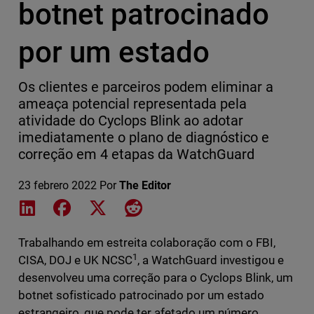
botnet patrocinado
por um estado
Os clientes e parceiros podem eliminar a
ameaça potencial representada pela
atividade do Cyclops Blink ao adotar
imediatamente o plano de diagnóstico e
correção em 4 etapas da WatchGuard
23 febrero 2022
Por
The Editor
Share on LinkedIn
Share on Facebook
Share on X
Share on Reddit
Trabalhando em estreita colaboração com o FBI,
1
CISA, DOJ e UK NCSC
, a WatchGuard investigou e
desenvolveu uma correção para o Cyclops Blink, um
botnet sofisticado patrocinado por um estado
estrangeiro, que pode ter afetado um número