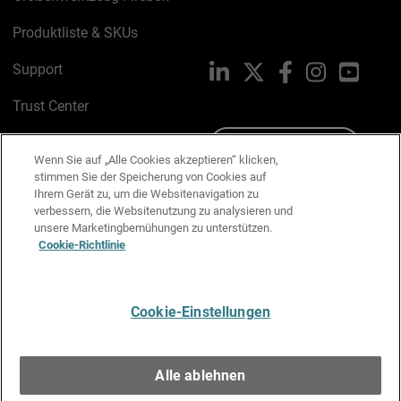
Produktliste & SKUs
Support
LinkedIn
X
Facebook
Instagram
YouTu
Trust Center
PSIRT
Schreiben Sie uns
Wenn Sie auf „Alle Cookies akzeptieren“ klicken,
stimmen Sie der Speicherung von Cookies auf
Cookie-Richtlinie
Ihrem Gerät zu, um die Websitenavigation zu
verbessern, die Websitenutzung zu analysieren und
Datenschutzrichtlinie
unsere Marketingbemühungen zu unterstützen.
Cookie-Richtlinie
Media & Brand Kit
E-Mail-Präferenzen verwalten
Cookie-Einstellungen
Deutsch
Alle ablehnen