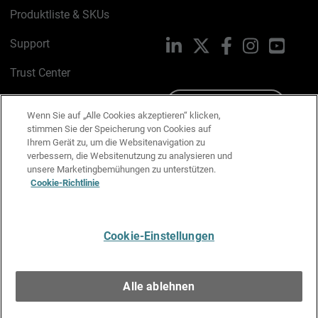
Produktliste & SKUs
Support
LinkedIn
X
Facebook
Instagram
YouTu
Trust Center
PSIRT
Schreiben Sie uns
Wenn Sie auf „Alle Cookies akzeptieren“ klicken,
stimmen Sie der Speicherung von Cookies auf
Cookie-Richtlinie
Ihrem Gerät zu, um die Websitenavigation zu
verbessern, die Websitenutzung zu analysieren und
Datenschutzrichtlinie
unsere Marketingbemühungen zu unterstützen.
Cookie-Richtlinie
Media & Brand Kit
E-Mail-Präferenzen verwalten
Cookie-Einstellungen
Deutsch
Alle ablehnen
Copyright © 1996-2026 WatchGuard Technologies, Inc. Alle