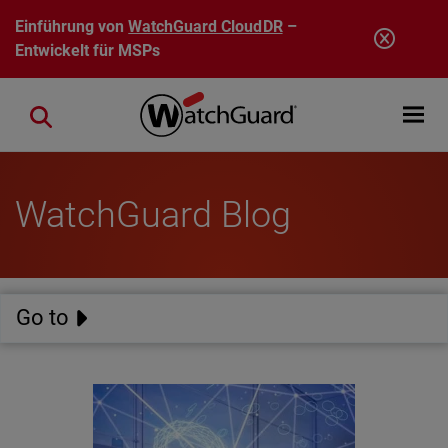
Direkt zum Inhalt
Einführung von
WatchGuard CloudDR
–
Entwickelt für MSPs
Open mobi
Close search
WatchGuard Blog
Go to