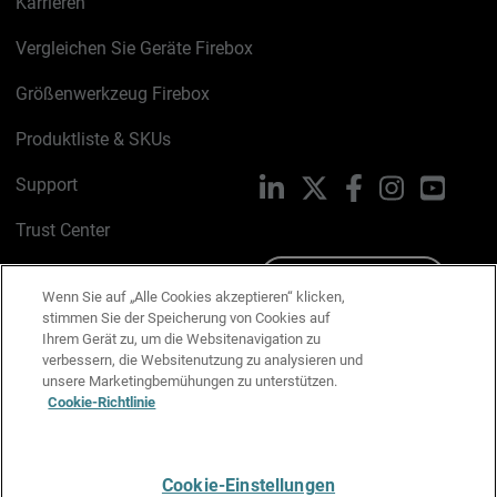
Karrieren
Vergleichen Sie Geräte Firebox
Größenwerkzeug Firebox
Produktliste & SKUs
Support
LinkedIn
X
Facebook
Instagram
YouTu
Trust Center
PSIRT
Schreiben Sie uns
Wenn Sie auf „Alle Cookies akzeptieren“ klicken,
stimmen Sie der Speicherung von Cookies auf
Cookie-Richtlinie
Ihrem Gerät zu, um die Websitenavigation zu
verbessern, die Websitenutzung zu analysieren und
Datenschutzrichtlinie
unsere Marketingbemühungen zu unterstützen.
Cookie-Richtlinie
Media & Brand Kit
E-Mail-Präferenzen verwalten
Cookie-Einstellungen