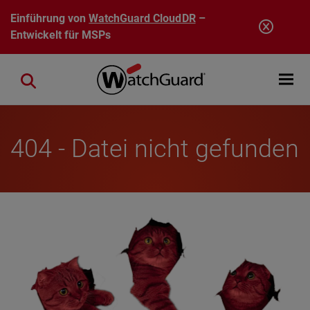
Direkt zum Inhalt
Einführung von
WatchGuard CloudDR
–
Entwickelt für MSPs
Open mobi
Close search
404 - Datei nicht gefunden