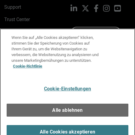
Support
LinkedIn
X
Facebook
Instagram
YouTu
Trust Center
PSIRT
Schreiben Sie uns
Wenn Sie auf „Alle Cookies akzeptieren“ klicken,
stimmen Sie der Speicherung von Cookies auf
Cookie-Richtlinie
Ihrem Gerät zu, um die Websitenavigation zu
verbessern, die Websitenutzung zu analysieren und
Datenschutzrichtlinie
unsere Marketingbemühungen zu unterstützen.
Cookie-Richtlinie
Media & Brand Kit
E-Mail-Präferenzen verwalten
Cookie-Einstellungen
Deutsch
Alle ablehnen
Copyright © 1996-2026 WatchGuard Technologies, Inc. Alle
Rechte vorbehalten.
Terms of Use >
Alle Cookies akzeptieren