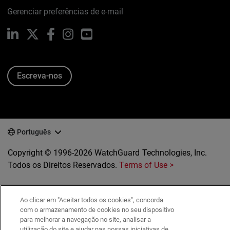
Gerenciar preferências de e-mail
LinkedIn
X
Facebook
Instagram
YouTube
Escreva-nos
Português
Copyright © 1996-2026 WatchGuard Technologies, Inc.
Todos os Direitos Reservados.
Terms of Use >
Ao clicar em "Aceitar todos os cookies", concorda
com o armazenamento de cookies no seu dispositivo
para melhorar a navegação no site, analisar a
utilização do site e ajudar nas nossas iniciativas de