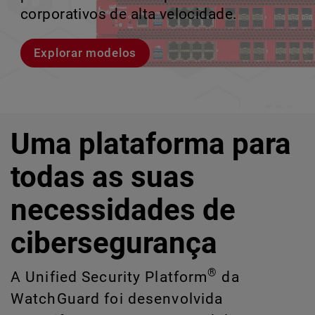
violações e identificar riscos ocultos de
corporativos de alta velocidade.
perder o ritmo.
crescimento escalável.
IA e TI.
Explorar modelos
Conheça Rai
Conheça o WatchGuard EDR
Explore o CloudDR
Uma plataforma para
todas as suas
necessidades de
cibersegurança
®
A Unified Security Platform
da
WatchGuard foi desenvolvida