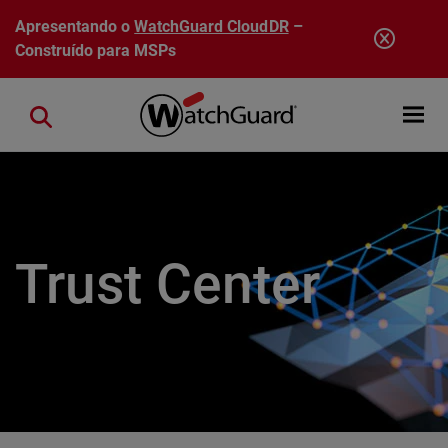
Pular para o conteúdo principal
Apresentando o
WatchGuard CloudDR
–
Construído para MSPs
Open mobi
Close search
Trust Center