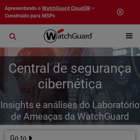
Pular para o conteúdo principal
Apresentando o
WatchGuard CloudDR
–
Construído para MSPs
Open mobi
Close search
Central de segurança
cibernética
Insights e análises do Laboratório
de Ameaças da WatchGuard
Go to