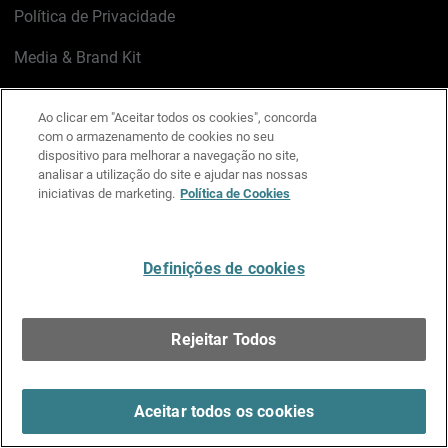
Política de Privacidade
Media & Brand Kit
Gerenciar preferências de e-mail
Ao clicar em "Aceitar todos os cookies", concorda
com o armazenamento de cookies no seu
LinkedIn
X
Facebook
Instagram
YouTube
dispositivo para melhorar a navegação no site,
analisar a utilização do site e ajudar nas nossas
iniciativas de marketing.
Política de Cookies
Escreva-nos
Definições de cookies
Português
Rejeitar Todos
Copyright © 1996-2026 WatchGuard Technologies, Inc.
Todos os Direitos Reservados.
Terms of Use >
Aceitar todos os cookies