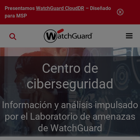
Pasar al contenido principal
Presentamos
WatchGuard CloudDR
– Diseñado
para MSP
Open mobi
Close search
Centro de
ciberseguridad
Información y análisis impulsado
por el Laboratorio de amenazas
de WatchGuard