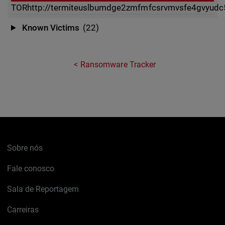
TOR
http://termiteuslbumdge2zmfmfcsrvmvsfe4gvyudc5
Known Victims
(22)
Ransomware Tracker
Sobre nós
Fale conosco
Sala de Reportagem
Carreiras