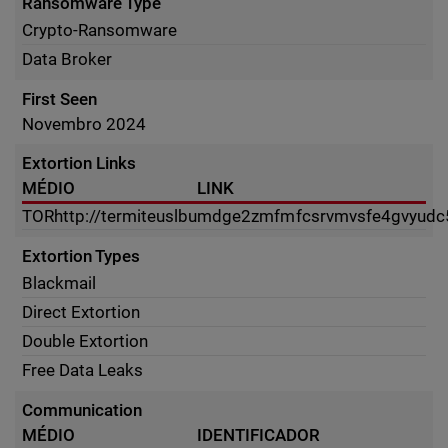
Ransomware Type
Crypto-Ransomware
Data Broker
First Seen
Novembro 2024
Extortion Links
MÉDIO
LINK
TOR
http://termiteuslbumdge2zmfmfcsrvmvsfe4gvyudc5
Extortion Types
Blackmail
Direct Extortion
Double Extortion
Free Data Leaks
Communication
MÉDIO
IDENTIFICADOR