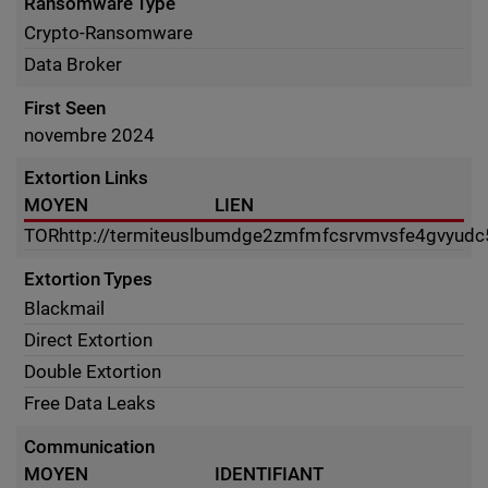
Ransomware Type
Crypto-Ransomware
Data Broker
First Seen
novembre 2024
Extortion Links
MOYEN
LIEN
TOR
http://termiteuslbumdge2zmfmfcsrvmvsfe4gvyudc5
Extortion Types
Blackmail
Direct Extortion
Double Extortion
Free Data Leaks
Communication
MOYEN
IDENTIFIANT