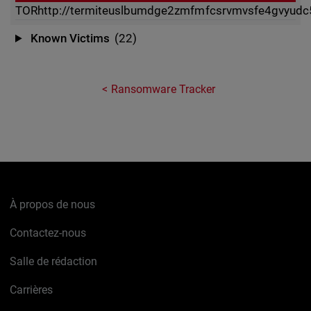
TOR
http://termiteuslbumdge2zmfmfcsrvmvsfe4gvyudc5
Known Victims
(22)
Ransomware Tracker
À propos de nous
Contactez-nous
Salle de rédaction
Carrières