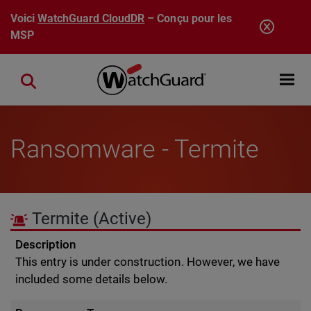
Aller au contenu principal
Voici
WatchGuard CloudDR
– Conçu pour les
MSP
Open mobi
Close search
Ransomware - Termite
Termite
(Active)
Description
This entry is under construction. However, we have
included some details below.