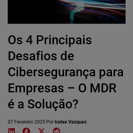
Os 4 Principais
Desafios de
Cibersegurança para
Empresas – O MDR
é a Solução?
07 Fevereiro 2025
Por
Iratxe Vazquez
Share on LinkedIn
Share on Facebook
Share on X
Share on Reddit