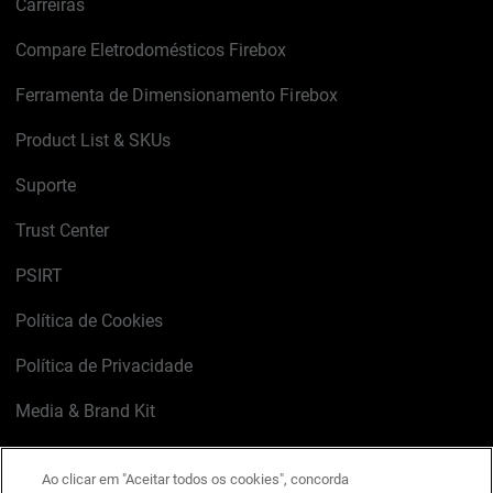
Carreiras
Compare Eletrodomésticos Firebox
Ferramenta de Dimensionamento Firebox
Product List & SKUs
Suporte
Trust Center
PSIRT
Política de Cookies
Política de Privacidade
Media & Brand Kit
Gerenciar preferências de e-mail
Ao clicar em "Aceitar todos os cookies", concorda