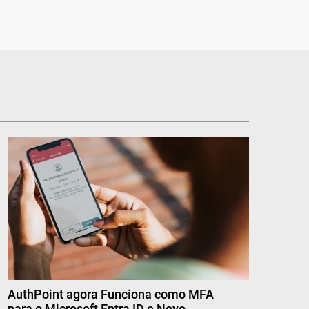
AuthPoint agora Funciona como MFA
para o Microsoft Entra ID e Novo