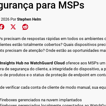
gurança para MSPs
 2026
Por
Stephen Helm
e on LinkedIn
Share on Facebook
Share on X
Share on Reddit
 precisam de respostas rápidas em todos os ambientes d
lientes estão totalmente cobertos? Quais dispositivos pre
ts precisam de atenção? Onde estão as oportunidades mai
Insights Hub no WatchGuard Cloud
oferece aos MSPs um lu
ra de segurança do cliente, a integridade do dispositivo, a 
o de produtos e o status de proteção de endpoint em cont
de verificar cada conta de cliente de modo manual, sua eq
Fireboxes gerenciados na nuvem implantados
Fireboxes gerenciados localmente conectados ao WatchG