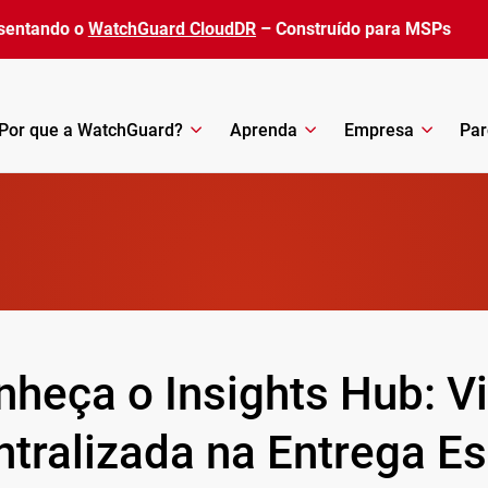
sentando o
WatchGuard CloudDR
– Construído para MSPs
Por que a WatchGuard?
Aprenda
Empresa
Par
heça o Insights Hub: Vi
ntralizada na Entrega Es