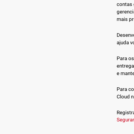
contas 
gerenci
mais pr
Desenvo
ajuda v
Para os
entrega
e mante
Para co
Cloud 
Registr
Segura