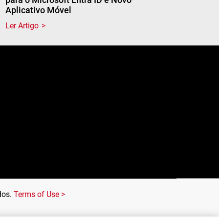
Aplicativo Móvel
Ler Artigo
e
dos.
Terms of Use >
kies
Rejeitar Todos
Aceitar todos os
cookies