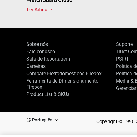
Ler Artigo
Sobre nós
Suporte
Fale conosco
Trust Cen
Sala de Reportagem
PSIRT
Carreiras
Política 
Compare Eletrodomésticos Firebox
Política 
Ferramenta de Dimensionamento
Media & B
Firebox
Gerenciar
Product List & SKUs
Português
Copyright © 1996-
Ao clicar em "Aceitar todos os cookies", concorda com o armazenamento d
navegação no site, analisar a utilização do site e ajudar nas nossas inicia