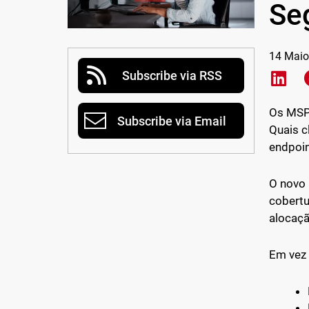
Se
14 Maio
Subscribe via RSS
Shar
Os MSPs
Subscribe via Email
Quais c
endpoin
O novo
cobertu
alocaçã
Em vez 