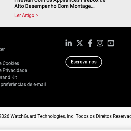
Alto Desempenho Com Montage…
Ler Artigo
LinkedIn
X
Facebook
Instagram
YouTub
ter
Escreva-nos
de Cookies
de Privacidade
rand Kit
 preferências de e-mail
2026 WatchGuard Technologies, Inc. Todos os Direitos Reserva
e cookies no seu dispositivo para melhorar a
Definições de coo
tivas de marketing.
Política de Cookies