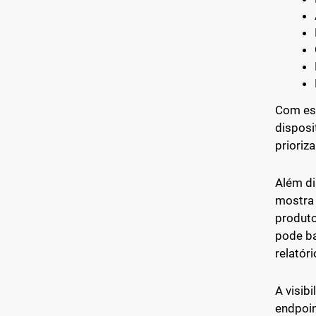
Com ess
disposi
prioriz
Além di
mostra 
produto
pode ba
relatór
A visib
endpoin