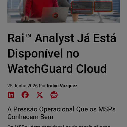
Rai™ Analyst Já Está
Disponível no
WatchGuard Cloud
25 Junho 2026
Por
Iratxe Vazquez
Share on LinkedIn
Share on Facebook
Share on X
Share on Reddit
A Pressão Operacional Que os MSPs
Conhecem Bem
Os MSPs lidam com desafios de escala há anos.