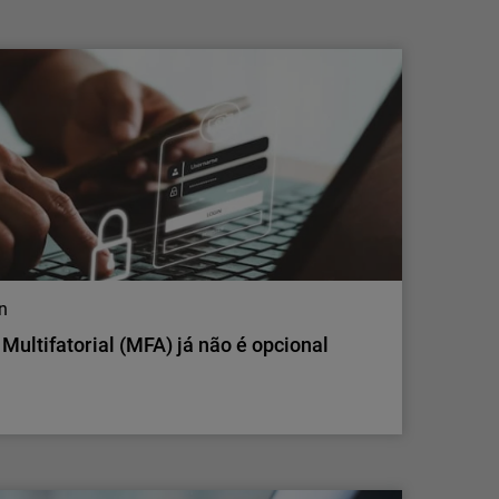
Lisboa, 21 de julho de 2026 – A
WatchGuard® Technologies, líder global em
cibersegurança unificada para fornecedores
de serviços geridos (MSPs), anunciou hoje
novos investimentos em IA de fronteira para
segurança de aplicações, alargando o acesso
a capacidades avançadas tanto da OpenAI
como da…
on
Multifatorial (MFA) já não é opcional
on
Multifatorial (MFA) já não é opcional