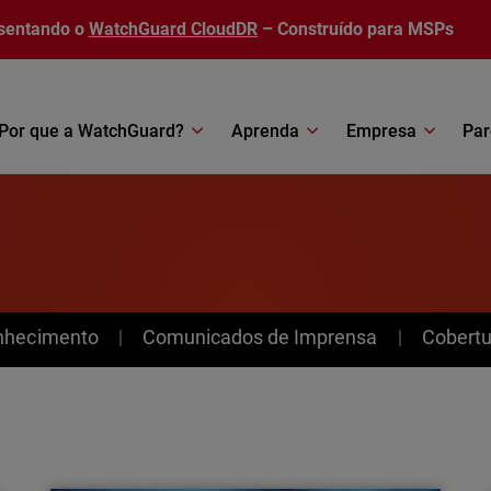
sentando o
WatchGuard CloudDR
– Construído para MSPs
Por que a WatchGuard?
Aprenda
Empresa
Par
nhecimento
Comunicados de Imprensa
Cobertu