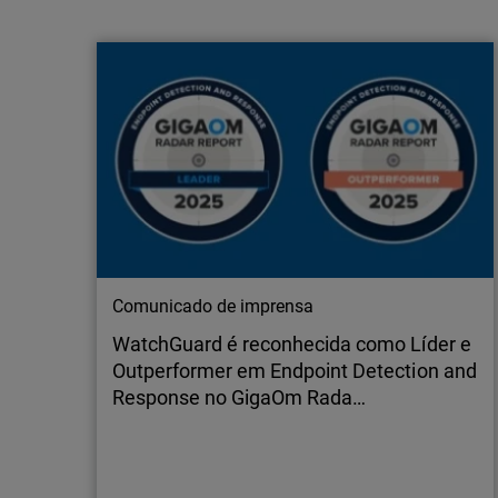
a redefinir a cibersegurança nas escolas
A IA está a redefinir a cibersegurança no
ensino básico e secundário. Descubra como
as escolas podem defender as salas de aula,
proteger os dados dos alunos e cumprir as
normas de conformidade em meio aos
crescentes riscos de ransomware.
Comunicado de imprensa
WatchGuard é reconhecida como Líder e
Outperformer em Endpoint Detection and
Response no GigaOm Rada…