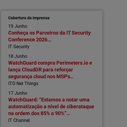
de 40% em malware evasivo transmitido
por ligações encriptadas
Cobertura da imprensa
Os cibercriminosos recorrem a táticas de
19 Junho
dissimulação para contornar assinaturas com
Conheça os Parceiros da IT Security
malware zero-day e a novas cadeias de
Conference 2026…
infeção baseadas em USB
IT Security
18 Junho
WatchGuard compra Perimeters.io e
lança CloudDR para reforçar
segurança cloud nos MSPs…
ITO Net Things
17 Junho
WatchGuard: “Estamos a notar uma
automatização a nível de ciberataque
na ordem dos 85% a 90%”…
IT Channel