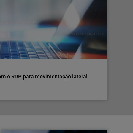
ntinua a ser a forma mais direta de aceder a uma
 falham tantas organizações na implementação
zam o RDP para movimentação lateral
zam o RDP para movimentação lateral
ovimentação lateral é difícil de detetar e como