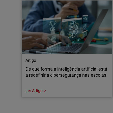
A WatchGuard® Technologies, líder global em
cibersegurança unificada para fornecedores
de serviços geridos (MSPs), anunciou hoje
novos investimentos em IA de fronteira para
segurança de aplicações, alargando o acesso
a capacidades avançadas tanto da OpenAI
como da Anthropic. Ao contrário de…
Artigo
De que forma a inteligência artificial está
a redefinir a cibersegurança nas escolas
Ler Artigo
Artigo
De que forma a inteligência artificial está