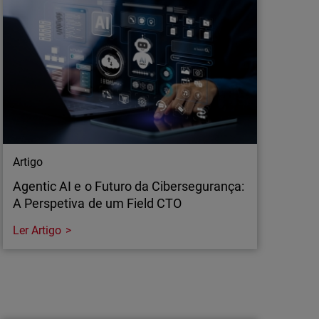
ja demasiado tarde.
Artigo
Agentic AI e o Futuro da Cibersegurança:
A Perspetiva de um Field CTO
Ler Artigo
Artigo
Agentic AI e o Futuro da Cibersegurança:
A Perspetiva de um Field CTO