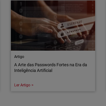
A WatchGuard foi nomeada líder na SPARK
Matrix: NDR 2025 pelo QKS Group, em
reconhecimento ao seu ThreatSync NDR
baseado em IA para detecção rápida, simples
e escalável de ameaças.
Artigo
A Arte das Passwords Fortes na Era da
Inteligência Artificial
Ler Artigo
Artigo
A Arte das Passwords Fortes na Era da