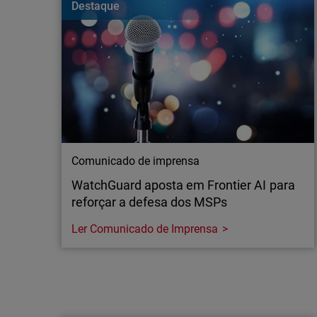
Destaque
empresas e aprenda a proteger a sua rede Wi-Fi d
Comunicado de imprensa
WatchGuard aposta em Frontier AI para
reforçar a defesa dos MSPs
Ler Comunicado de Imprensa
Comunicado de imprensa
WatchGuard aposta em Frontier AI para
reforçar a defesa dos MSPs