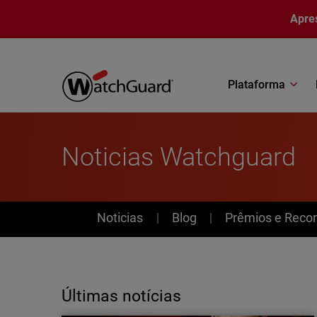
Pular para o conteúdo principal
Apre
Plataforma
Noticias Watchguard
News
Noticias
Blog
Prêmios e Reco
Últimas notícias