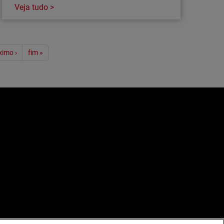
Veja tudo >
ximo ›
fim »
e