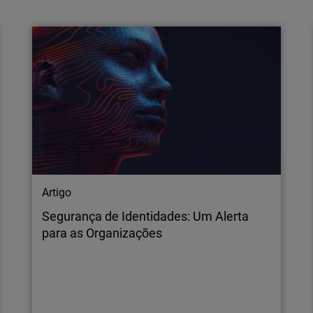
Inteligência Artificial
Saiba por que o comprimento, a exclusividade
e o monitoramento das palavras-passe são
mais importantes do que nunca, à medida que
a IA remodela a segurança cibernética. Proteja
as suas contas com estratégias mais
inteligentes.
Artigo
Segurança de Identidades: Um Alerta
para as Organizações