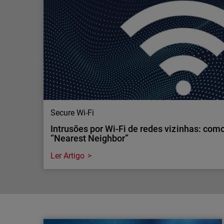
monitorizar a exposição externa ajuda a…
A cibersegurança tende a centrar-se nos ataques
segurança acontecem porque as organizações e
sistemas, aplicações ou dados à Internet.
Secure Wi-Fi
Intrusões por Wi-Fi de redes vizinhas: com
“Nearest Neighbor”
Ler Artigo
Secure Wi-Fi
Intrusões por Wi-Fi de redes vizinhas: com
“Nearest Neighbor”
O que é um ataque “Nearest Neighbor” ? Descubr