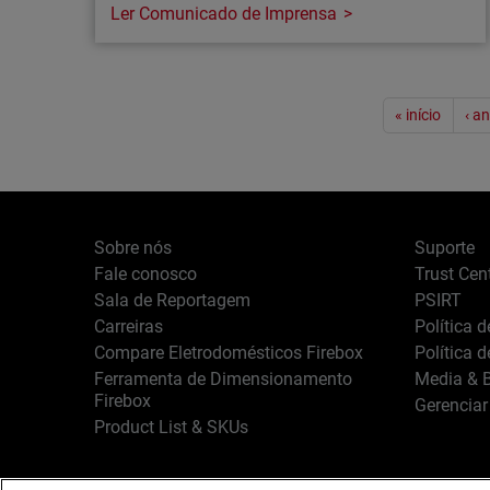
Ler Comunicado de Imprensa
Comunicado de imprensa
Paginação
WatchGuard é reconhecida como Líder e
« início
‹ an
Outperformer em Endpoint Detection and
Response no GigaOm Rada…
A WatchGuard oferece segurança avançada,
Zero Trust e proteção contra ameaças
Sobre nós
Suporte
baseada em IA a organizações e fornecedores
Fale conosco
Trust Cen
de serviços geridos
Sala de Reportagem
PSIRT
Carreiras
Política 
Compare Eletrodomésticos Firebox
Política 
Ferramenta de Dimensionamento
Media & B
Firebox
Gerenciar
Product List & SKUs