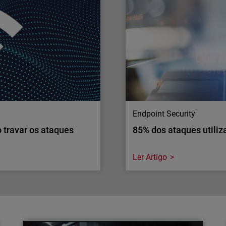
O roubo de credenciais co
, mas muitas violações de
rede corporativa. Porque
xpõem inadvertidamente
de MFA?
Endpoint Security
o travar os ataques
85% dos ataques utili
Ler Artigo
Endpoint Security
o travar os ataques
85% dos ataques utili
Descubra porque é que a m
a como isso afeta as