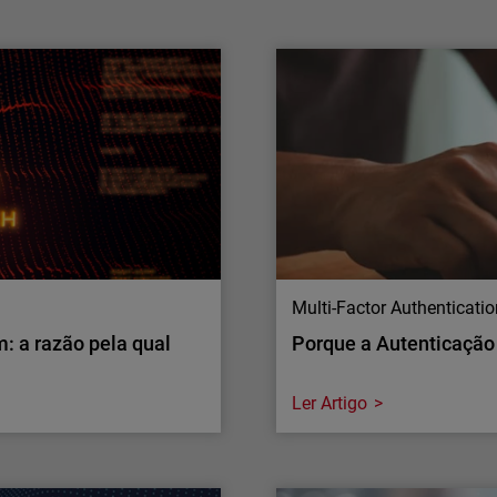
A WatchGuard® Technologies, líder global em
cibersegurança unificada para fornecedores
de serviços geridos (MSPs), anunciou hoje
novos investimentos em IA de fronteira para
segurança de aplicações, alargando o acesso
a capacidades avançadas tanto da OpenAI
como da Anthropic. Ao contrário de…
Multi-Factor Authenticati
: a razão pela qual
Porque a Autenticação 
Ler Artigo
Multi-Factor Authenticati
: a razão pela qual
Porque a Autenticação 