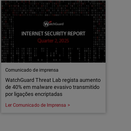
A Agentic AI está a mudar a cibersegurança.
Saiba como os ataques autónomos e a
defesa impulsionada pela IA irão moldar o
futuro da proteção digital.
Comunicado de imprensa
WatchGuard Threat Lab regista aumento
de 40% em malware evasivo transmitido
por ligações encriptadas
Ler Comunicado de Imprensa
Comunicado de imprensa
WatchGuard Threat Lab regista aumento