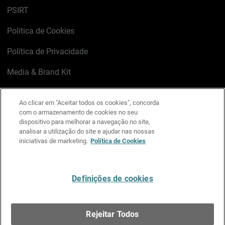
PSIRT
Política de Cookies
Política de Privacidade
Media & Brand Kit
Gerenciar preferências de e-mail
Ao clicar em "Aceitar todos os cookies", concorda
com o armazenamento de cookies no seu
LinkedIn
X
Facebook
Instagram
YouTube
dispositivo para melhorar a navegação no site,
analisar a utilização do site e ajudar nas nossas
iniciativas de marketing.
Política de Cookies
Escreva-nos
Definições de cookies
Português
Rejeitar Todos