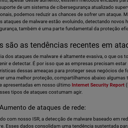
nto, apesar desse aumento, existem métodos eficazes para
uporte de um sistema de cibersegurança atualizado super
ionais, podemos reduzir as chances de sofrer um ataque. M
 ataques de malware estão evoluindo, detectando novos h
gurança, também é uma parte fundamental da proteção efi
s são as tendências recentes em at
ia dos ataques de malware é altamente evasiva, o que os to
enir e detectar. É por isso que as empresas precisam estar
rísticas dessas ameaças para proteger seus negócios de 
r uma melhor proteção, compartilhamos abaixo algumas t
e apresentadas em nosso último
Internet Security Report
(
ses tipos de ataques costumam agir.
Aumento de ataques de rede:
rdo com nosso ISR, a detecção de malware baseado em re
re. Esses dados consolidam uma tendência sustentada para