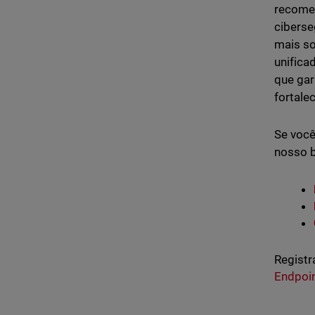
recome
ciberse
mais so
unifica
que ga
fortale
Se você
nosso b
Registr
Endpoi