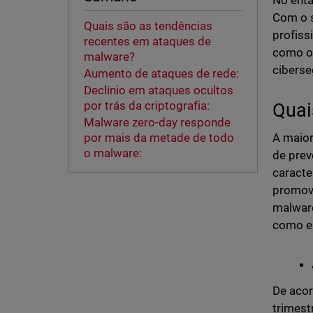
No enta
Com o s
Quais são as tendências
profiss
recentes em ataques de
como os
malware?
ciberse
Aumento de ataques de rede:
Declínio em ataques ocultos
por trás da criptografia:
Quai
Malware zero-day responde
A maior
por mais da metade de todo
o malware:
de prev
caracte
promove
malwar
como es
De aco
trimest