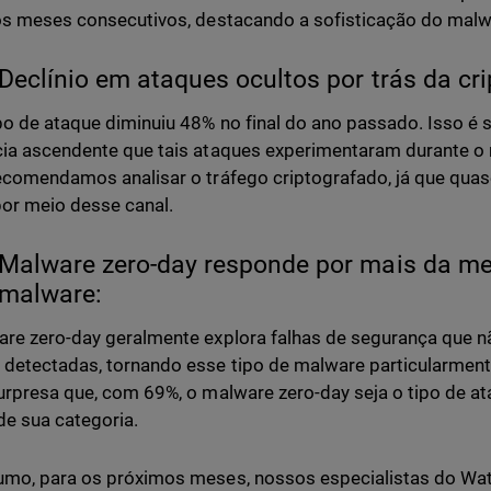
os meses consecutivos, destacando a sofisticação do malw
Declínio em ataques ocultos por trás da cri
po de ataque diminuiu 48% no final do ano passado. Isso é
ia ascendente que tais ataques experimentaram durante o r
ecomendamos analisar o tráfego criptografado, já que qua
or meio desse canal.
Malware zero-day responde por mais da me
malware:
re zero-day geralmente explora falhas de segurança que nã
etectadas, tornando esse tipo de malware particularmente
urpresa que, com 69%, o malware zero-day seja o tipo de 
de sua categoria.
mo, para os próximos meses, nossos especialistas do Wa