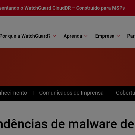
sentando o
WatchGuard CloudDR
– Construído para MSPs
Por que a WatchGuard?
Aprenda
Empresa
Par
nhecimento
Comunicados de Imprensa
Cobertu
ndências de malware de