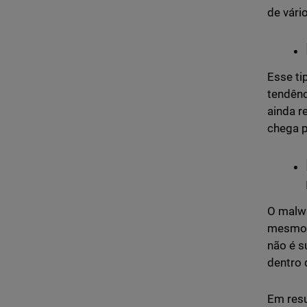
de vári
Esse ti
tendênc
ainda r
chega p
O malwa
mesmo d
não é s
dentro 
Em resu