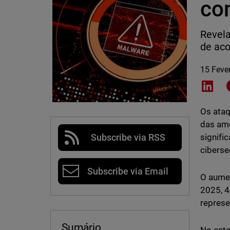
co
Revela
de aco
15 Feve
Shar
Os ataq
das ame
signifi
Subscribe via RSS
ciberse
Subscribe via Email
O aumen
2025, 4
repres
Sumário