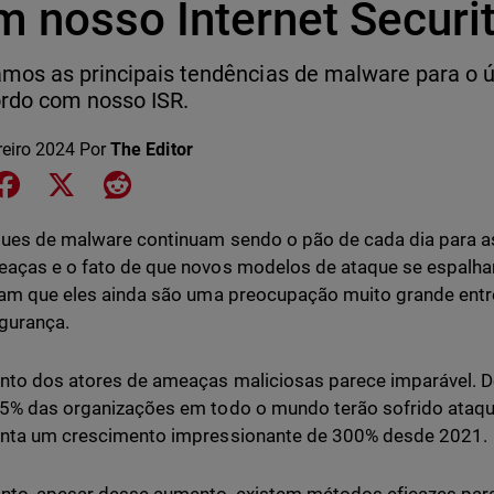
m nosso Internet Securi
mos as principais tendências de malware para o ú
rdo com nosso ISR.
reiro 2024
Por
The Editor
e on LinkedIn
Share on Facebook
Share on X
Share on Reddit
ues de malware continuam sendo o pão de cada dia para a
aças e o fato de que novos modelos de ataque se espalh
cam que eles ainda são uma preocupação muito grande entre
gurança.
to dos atores de ameaças maliciosas parece imparável. 
5% das organizações em todo o mundo terão sofrido ataqu
enta um crescimento impressionante de 300% desde 2021.