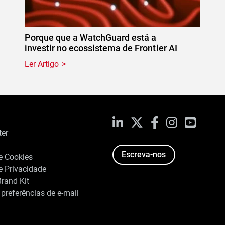
Porque que a WatchGuard está a
investir no ecossistema de Frontier AI
Ler Artigo
LinkedIn
X
Facebook
Instagram
YouTub
ter
Escreva-nos
de Cookies
de Privacidade
rand Kit
 preferências de e-mail