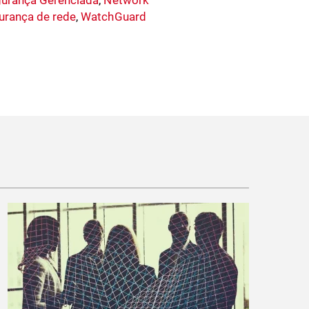
urança Gerenciada
,
Network
urança de rede
,
WatchGuard