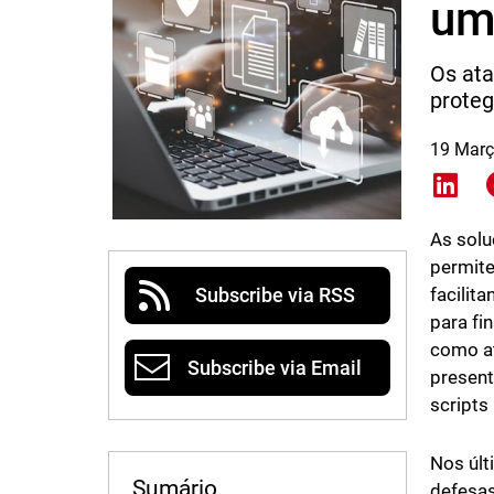
um
Os at
proteg
19 Març
Shar
As solu
permite
facilit
Subscribe via RSS
para fi
como at
Subscribe via Email
present
scripts
Nos últ
Sumário
defesas