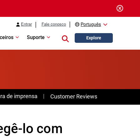
Entrar
Fale conosco
Português
ceiros
Suporte
Close search
Explore
ra de imprensa
Customer Reviews
egê-lo com