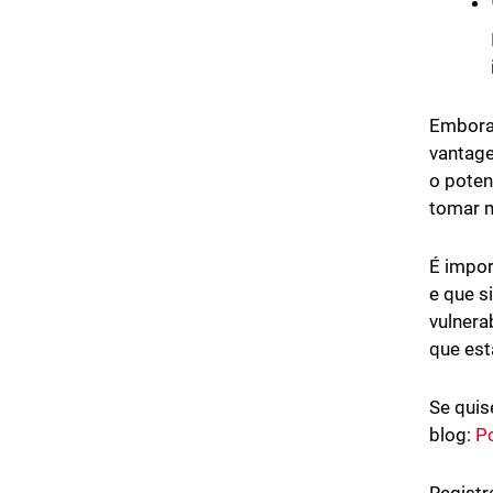
Embora 
vantage
o poten
tomar m
É impor
e que 
vulnera
que est
Se quis
blog:
P