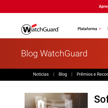
Pular para o conteúdo principal
Apre
Plataforma
Blog WatchGuard
News
Noticias
Blog
Prêmios e Reco
So