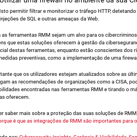
Utilizar uma firewall no ambiente da sua C
Isto permitir filtrar e monitorizar o tráfego HTTP, deteta
injeções de SQL e outras ameaças da Web.
as ferramentas RMM sejam um alvo para os cibercriminoso
ns que estas soluções oferecem à gestão da cibersegura
cial destas ferramentas, enquanto estão conscientes dos r
edidas preventivas, como a implementação de uma firewal
tante que os utilizadores estejam atualizados sobre as últ
sigam as recomendações de organizações como a CISA, po
bilidades encontradas nas ferramentas RMM e tirando o má
as oferecem.
er saber mais sobre a proteção das suas soluções de RMM, 
orque é que as integrações de RMM são importantes para