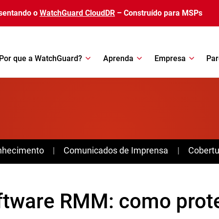
sentando o
WatchGuard CloudDR
– Construído para MSPs
Por que a WatchGuard?
Aprenda
Empresa
Par
nhecimento
Comunicados de Imprensa
Cobertu
ftware RMM: como prot