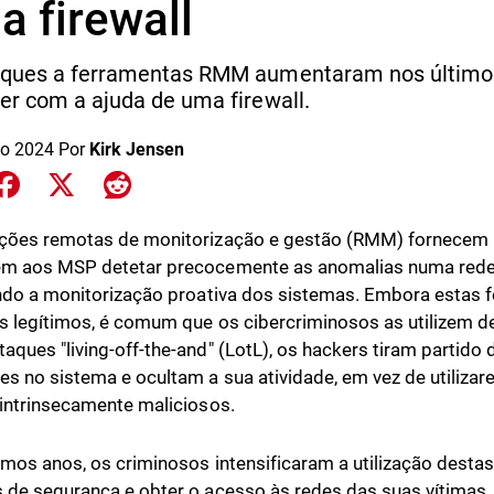
a firewall
aques a ferramentas RMM aumentaram nos últimos
er com a ajuda de uma firewall.
o 2024
Por
Kirk Jensen
e on LinkedIn
Share on Facebook
Share on X
Share on Reddit
ções remotas de monitorização e gestão (RMM) fornecem 
m aos MSP detetar precocemente as anomalias numa rede 
ando a monitorização proativa dos sistemas. Embora estas 
ns legítimos, é comum que os cibercriminosos as utilizem 
aques "living-off-the-and" (LotL), os hackers tiram partido
es no sistema e ocultam a sua atividade, em vez de utilizar
 intrinsecamente maliciosos.
imos anos, os criminosos intensificaram a utilização destas
 de segurança e obter o acesso às redes das suas vítimas