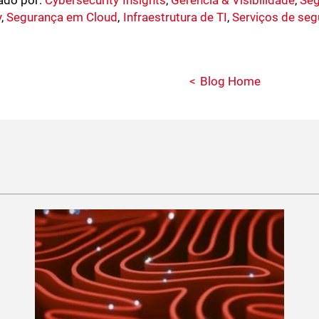
ado por:
Cybersecurity Insights
,
Gerência & Visibilidade
,
Seg
y
,
Segurança em Cloud
,
Infraestrutura de TI
,
Serviços de seg
Blog Home