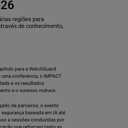
026
rias regiões para
 através de conhecimento,
apítulo para a WatchGuard
e uma conferência, o IMPACT
dade e os resultados
imento e o sucesso mútuos.
ado de parceiros, o evento
m segurança baseada em IA até
esso a sessões conduzidas por
icação que reforçam tanto as