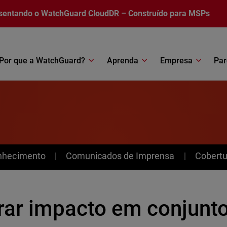
sentando o
WatchGuard CloudDR
– Construído para MSPs
Por que a WatchGuard?
Aprenda
Empresa
Par
nhecimento
Comunicados de Imprensa
Cobertu
rar impacto em conjunt