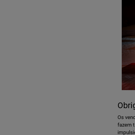
Obri
Os venc
fazem 
impulsi