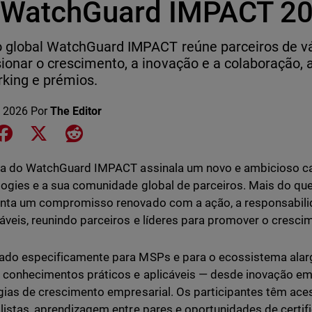
 WatchGuard IMPACT 2
 global WatchGuard IMPACT reúne parceiros de vá
ionar o crescimento, a inovação e a colaboração,
king e prémios.
 2026
Por
The Editor
e on LinkedIn
Share on Facebook
Share on X
Share on Reddit
ia do WatchGuard IMPACT assinala um novo e ambicioso c
ogies e a sua comunidade global de parceiros. Mais do qu
nta um compromisso renovado com a ação, a responsabili
veis, reunindo parceiros e líderes para promover o cresc
do especificamente para MSPs e para o ecossistema alarg
 conhecimentos práticos e aplicáveis — desde inovação e
gias de crescimento empresarial. Os participantes têm ac
listas, aprendizagem entre pares e oportunidades de certif