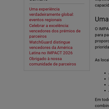
capaci
Uma experiência
verdadeiramente global:
Uma 
eventos regionais
Celebrar a excelência:
O IMPAC
vencedores dos prémios de
para pa
parceiros
proporc
WatchGuard distingue
priorid
vencedores da América
Latina no IMPACT 2026
Obrigado à nossa
As loca
comunidade de parceiros
Em todo
combina