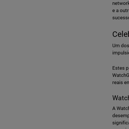
network
e a out
sucess
Cele
Um dos 
impulsi
Estes p
WatchGu
reais e
Watch
A Watch
desemp
signifi