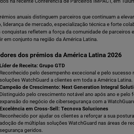
dos na recente Conferência de Parceiros IMPACT, em Tulum
rémios anuais distinguem parceiros que continuam a eleva
, liderança de mercado, especialização técnica e forte co
 conquistas refletem a força da comunidade de parceiros
ir em conjunto na região da América Latina.
dores dos prémios da América Latina 2026
Líder de Receita: Grupo GTD
Reconhecido pelo desempenho excecional e pelo sucesso n
soluções WatchGuard a clientes em toda a América Latina.
Campeão de Crescimento: Next Generation Integral Solut
Distinguido pelo crescimento notável ano após ano e pelo
expansão do negócio de cibersegurança com a WatchGuar
Excelência em Cross-Sell:
Tecnova Soluciones
Reconhecido por ajudar os clientes a reforçar a sua postur
adoção de múltiplas soluções WatchGuard nas áreas de red
segurança geridos.