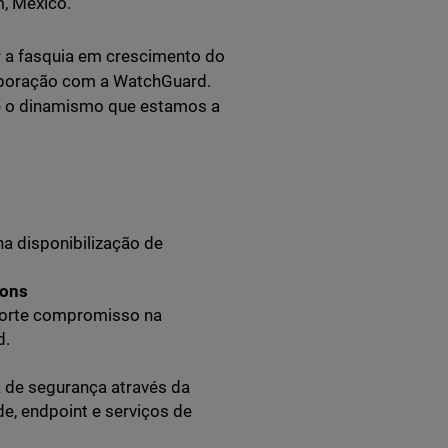
, México.
r a fasquia em crescimento do
laboração com a WatchGuard.
 e o dinamismo que estamos a
a disponibilização de
ions
 forte compromisso na
d.
a de segurança através da
e, endpoint e serviços de