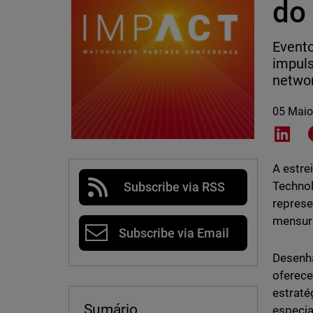
do
Evento
impuls
networ
05 Maio
Shar
A estre
Technol
Subscribe via RSS
represe
mensurá
Subscribe via Email
Desenha
oferece
estraté
Sumário
especia