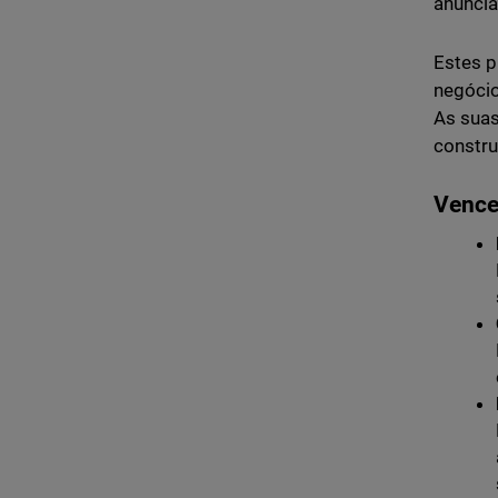
anuncia
Estes p
negócio
As suas
constru
Vence