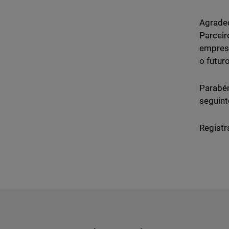
Agradec
Parcei
empresa
o futur
Parabén
seguint
Registr