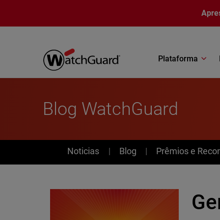
Pular para o conteúdo principal
Apre
Plataforma
Blog WatchGuard
News
Noticias
Blog
Prêmios e Reco
Ge