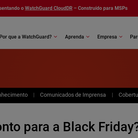
sentando o
WatchGuard CloudDR
– Construído para MSPs
Por que a WatchGuard?
Aprenda
Empresa
Par
nhecimento
Comunicados de Imprensa
Cobertu
nto para a Black Friday