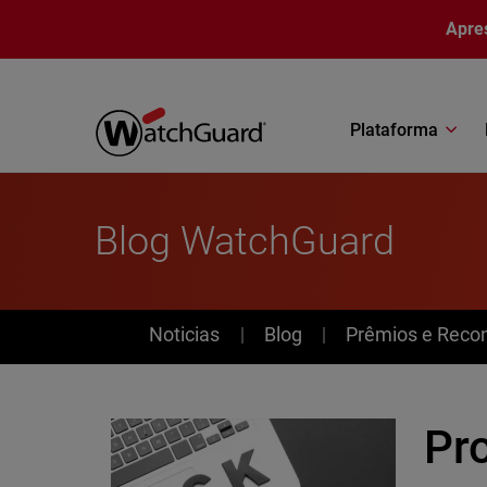
Pular para o conteúdo principal
Apre
Plataforma
Blog WatchGuard
News
Noticias
Blog
Prêmios e Reco
Pro