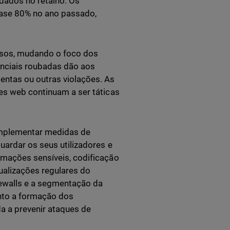
dados no retalho. Os
uase 80% no ano passado,
nosos, mudando o foco dos
nciais roubadas dão aos
entas ou outras violações. As
ões web continuam a ser táticas
implementar medidas de
uardar os seus utilizadores e
rmações sensíveis, codificação
ualizações regulares do
rewalls e a segmentação da
anto a formação dos
a a prevenir ataques de