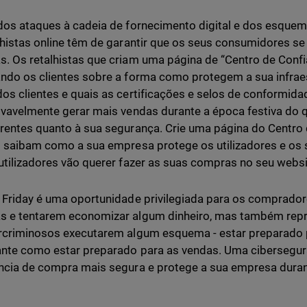
dos ataques à cadeia de fornecimento digital e dos esquema
lhistas online têm de garantir que os seus consumidores s
. Os retalhistas que criam uma página de “Centro de Confi
ndo os clientes sobre a forma como protegem a sua infraes
os clientes e quais as certificações e selos de conformida
ovavelmente gerar mais vendas durante a época festiva do 
rentes quanto à sua segurança. Crie uma página do Centro
s saibam como a sua empresa protege os utilizadores e os 
utilizadores vão querer fazer as suas compras no seu webs
 Friday é uma oportunidade privilegiada para os comprador
s e tentarem economizar algum dinheiro, mas também rep
rcriminosos executarem algum esquema - estar preparado pa
nte como estar preparado para as vendas. Uma cibersegu
ncia de compra mais segura e protege a sua empresa dura