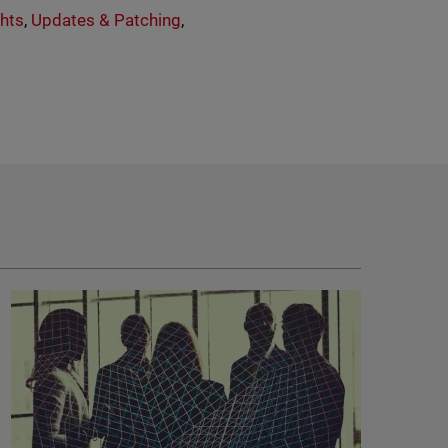
ghts
,
Updates & Patching
,