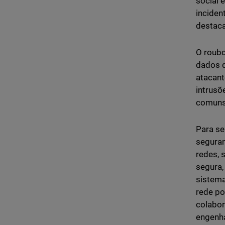
social 
inciden
destaca
O roubo
dados d
atacant
intrusõ
comun
Para se
seguran
redes, 
segura,
sistema
rede po
colabor
engenha