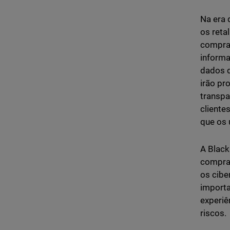
Na era 
os reta
compras
informa
dados d
irão pr
transpa
cliente
que os 
A Black
compra
os cibe
importa
experiê
riscos.