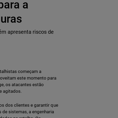
para a
guras
ém apresenta riscos de
etalhistas começam a
roveitam este momento para
ge, os atacantes estão
e agitados.
os dos clientes e garantir que
s de sistemas, a engenharia