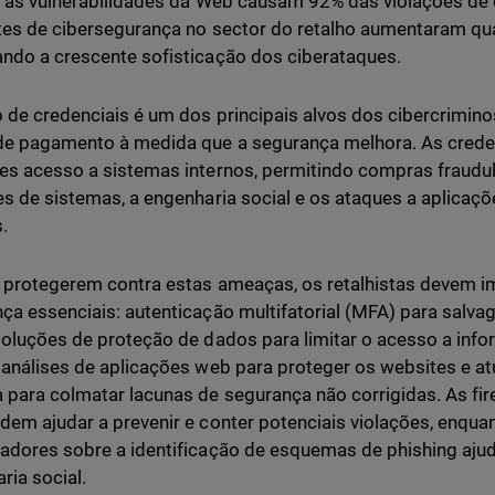
e as vulnerabilidades da Web causam 92% das violações de 
tes de cibersegurança no sector do retalho aumentaram q
ndo a crescente sofisticação dos ciberataques.
 de credenciais é um dos principais alvos dos cibercrimi
e pagamento à medida que a segurança melhora. As crede
es acesso a sistemas internos, permitindo compras fraudul
es de sistemas, a engenharia social e os ataques a aplicaç
s.
 protegerem contra estas ameaças, os retalhistas devem 
ça essenciais: autenticação multifatorial (MFA) para salvag
soluções de proteção de dados para limitar o acesso a info
 análises de aplicações web para proteger os websites e at
 para colmatar lacunas de segurança não corrigidas. As fi
dem ajudar a prevenir e conter potenciais violações, enqu
adores sobre a identificação de esquemas de phishing ajud
ria social.