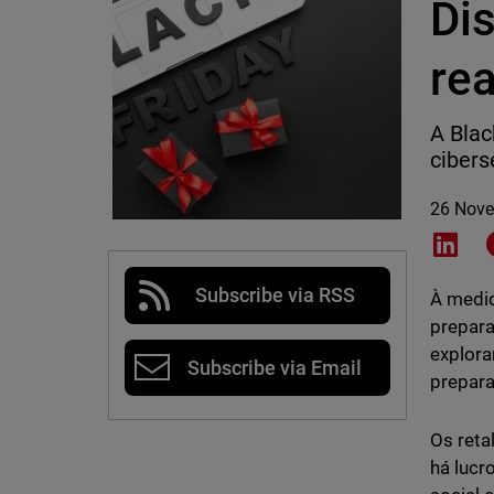
Di
re
A Blac
cibers
26 Nov
Shar
Subscribe via RSS
À medid
prepara
explora
Subscribe via Email
prepara
Os reta
há lucr