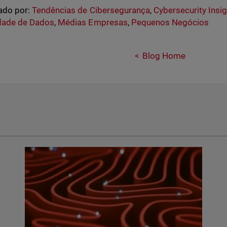
ado por:
Tendências de Cibersegurança
,
Cybersecurity Insi
dade de Dados
,
Médias Empresas
,
Pequenos Negócios
Blog Home