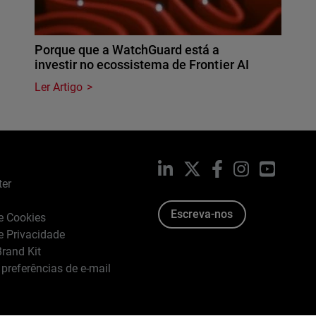
Porque que a WatchGuard está a
investir no ecossistema de Frontier AI
Ler Artigo
LinkedIn
X
Facebook
Instagram
YouTub
ter
Escreva-nos
de Cookies
de Privacidade
rand Kit
 preferências de e-mail