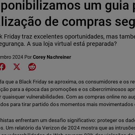
sponibilizamos um guia 
alização de compras se
k Friday traz excelentes oportunidades, mas tamb
egurança. A sua loja virtual está preparada?
embro 2024
Por
Corey Nachreiner
e on LinkedIn
Share on Facebook
Share on X
Share on Reddit
a que a Black Friday se aproxima, os consumidores e os r
ção para a época das promoções e os cibercriminosos ap
r quaisquer vulnerabilidades. Com as compras online no au
dos para tirar partido dos momentos mais movimentados 
lhistas enfrentam um desafio significativo: proteger os dad
os. Um relatório da Verizon de 2024 mostra que as intrusõe