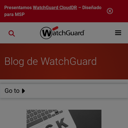
Pasar al contenido principal
Presentamos
WatchGuard CloudDR
– Diseñado
para MSP
Open mobi
Close search
Blog de WatchGuard
Go to